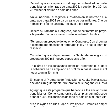
Reportó que en ampliación del régimen subsidiado en salu
beneficiarios, mientras que para 2004, a septiembre 30, los
78 mil beneficiarios en sólo dos años.
A nivel nacional, el régimen subsidiado en salud creció el 
tanto que para 2004 se da un salto de tres millones. Citó 
administración de las ARS del 15 al 8 por ciento.
Reiteró su llamado al Congreso, donde se tramita un proyec
a la prestación de los servicios de salud en Colombia.
“Tenemos un proyecto de ley en el Congreso. Con el compro
diciembre debemos tener aprobada la ley de salud, para ha
respecto.
Consideró que el departamento de Santander es el gran pri
crecerá en 300 mil nuevos cupos este año.
En el área de los desayunos infantiles, programa que lidera
la cobertura se ha ampliado en 503 mil niños durante el act
llegar a un millón más.
En cuanto al Programa de Protección al Adulto Mayor, sos
ancianos irregularmente. “De pronto se le pagaba el subsidi
Agregó que este programa que beneficia a los ancianos má
beneficiarios. Con el compromiso de ampliar aún más cober
brindar a 400 mil ancianos de todo el país un almuerzo vita
“Con la ayuda de Dios –dijo el Presidente–, vamos a empe