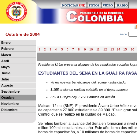
Octubre de 2004
B
uscar
Enero
Febrero
1
2
3
4
5
6
7
8
9
10
11
12
13
14
15
16
Marzo
Abril
Presidente Uribe presenta algunos de los resultados sociales logr
Mayo
ESTUDIANTES DEL SENA EN LA GUAJIRA PASAR
Junio
Julio
78 mil nuevos beneficiarios del régimen subsidiado.
Agosto
1.155 ancianos reciben subsidio en el departamento.
Septiembre
En La Guajira hay 1.758 Familias en Acción.
Octubre
Noviembre
Maicao, 12 oct (SNE). El presidente Álvaro Uribe Vélez rev
Diciembre
de capacitar a 27.800 estudiantes a 89.800. “Es un gran sal
Control que se realizó en la ciudad de Maicao.
Se refirió también al avance del Sena en formación a nive
millón 100 mil estudiantes al año. Este año forma dos mil
horas de capacitación, a 10 millones de horas de capacitaci