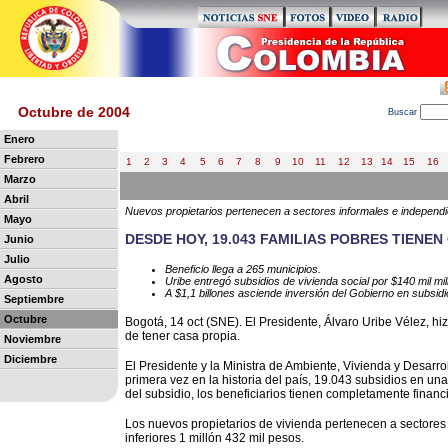
Octubre de 2004
B
uscar
Enero
Febrero
1
2
3
4
5
6
7
8
9
10
11
12
13
14
15
16
Marzo
Abril
Nuevos propietarios pertenecen a sectores informales e independie
Mayo
DESDE HOY, 19.043 FAMILIAS POBRES TIENEN
Junio
Julio
Beneficio llega a 265 municipios.
Agosto
Uribe entregó subsidios de vivienda social por $140 mil mil
A $1,1 billones asciende inversión del Gobierno en subsidi
Septiembre
Octubre
Bogotá, 14 oct (SNE). El Presidente, Álvaro Uribe Vélez, hi
de tener casa propia.
Noviembre
Diciembre
El Presidente y la Ministra de Ambiente, Vivienda y Desarrol
primera vez en la historia del país, 19.043 subsidios en un
del subsidio, los beneficiarios tienen completamente financ
Los nuevos propietarios de vivienda pertenecen a sectore
inferiores 1 millón 432 mil pesos.