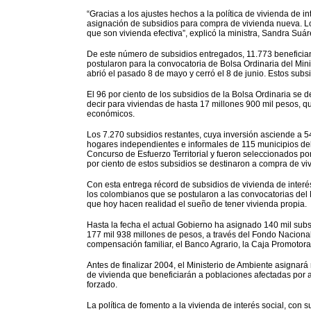
“Gracias a los ajustes hechos a la política de vivienda de i
asignación de subsidios para compra de vivienda nueva. Los 
que son vivienda efectiva”, explicó la ministra, Sandra Suár
De este número de subsidios entregados, 11.773 beneficia
postularon para la convocatoria de Bolsa Ordinaria del Minis
abrió el pasado 8 de mayo y cerró el 8 de junio. Estos sub
El 96 por ciento de los subsidios de la Bolsa Ordinaria se d
decir para viviendas de hasta 17 millones 900 mil pesos, q
económicos.
Los 7.270 subsidios restantes, cuya inversión asciende a 5
hogares independientes e informales de 115 municipios del 
Concurso de Esfuerzo Territorial y fueron seleccionados por 
por ciento de estos subsidios se destinaron a compra de viv
Con esta entrega récord de subsidios de vivienda de interé
los colombianos que se postularon a las convocatorias del M
que hoy hacen realidad el sueño de tener vivienda propia.
Hasta la fecha el actual Gobierno ha asignado 140 mil subsid
177 mil 938 millones de pesos, a través del Fondo Nacional 
compensación familiar, el Banco Agrario, la Caja Promotora
Antes de finalizar 2004, el Ministerio de Ambiente asignará
de vivienda que beneficiarán a poblaciones afectadas por a
forzado.
La política de fomento a la vivienda de interés social, con