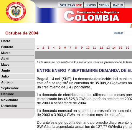
Octubre de 2004
B
uscar
Enero
Febrero
1
2
3
4
5
6
7
8
9
10
11
12
13
14
15
16
Marzo
Abril
Este mes se presentaron los máximos valores promedio de la histo
Mayo
ENTRE ENERO Y SEPTIEMBRE DEMANDA DE EL
Junio
Julio
Bogotá, 14 oct. (SNE). La demanda de electricidad mantien
Agosto
este año se registró un consumo de 35.009,2 Gigavatios h
un crecimiento de 2,42 por ciento.
Septiembre
Octubre
La demanda de electricidad de los últimos doce meses pres
comparando los 45.525,8 GWh del período octubre de 2002
Noviembre
de 2003 a septiembre de 2004.
Diciembre
La demanda mensual en septiembre presentó un aumento d
de 2003 a 3.903,4 GWh en el mismo mes de este año.
Durante este período, la demanda promedio día presentó lo
GWh/día, la acumulada anual fue de 127,77 GWh/día y el p