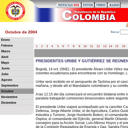
Octubre de 2004
B
uscar
Enero
Febrero
1
2
3
4
5
6
7
8
9
10
11
12
13
14
15
16
Marzo
Abril
PRESIDENTES URIBE Y GUTIÉRREZ SE REÚNE
Mayo
Junio
Bogotá, 14 oct. (SNE).- El presidente Álvaro Uribe Vélez via
colombo-ecuatoriana para encontrarse con su homólogo, Lu
Julio
Agosto
Uribe será recibido en el aeropuerto de Tachina por el canci
Septiembre
mañana, y desde allí el Mandatario colombiano y su comit
Octubre
A las 12:15 del día comenzará el encuentro bilateral entre
Noviembre
paralela trabajarán comisiones binacionales sobre segurida
Diciembre
El presidente Uribe viajará acompañado por la canciller Car
Defensa, Jorge Alberto Uribe; el de Agricultura, Carlos Gus
Industria y Turismo, Jorge Humberto Botero; el comandante 
Ospina; el comandante del Ejército, general Martín Orlando 
consejero para la Acción Social, Luis Alfonso Hoyos y el pre
de la Comisión Reguladora de Energía y Gas; Sandra Fonse