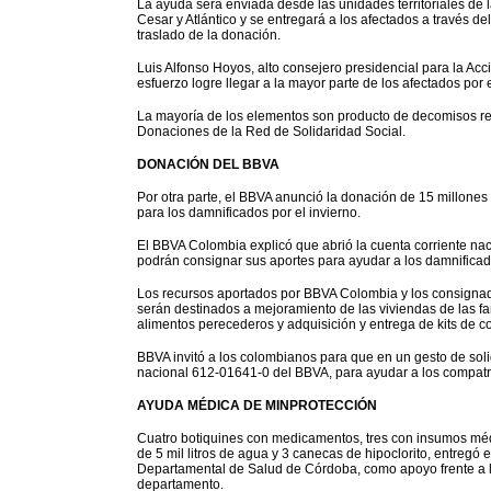
La ayuda será enviada desde las unidades territoriales de 
Cesar y Atlántico y se entregará a los afectados a través de
traslado de la donación.
Luis Alfonso Hoyos, alto consejero presidencial para la Acc
esfuerzo logre llegar a la mayor parte de los afectados por
La mayoría de los elementos son producto de decomisos rea
Donaciones de la Red de Solidaridad Social.
DONACIÓN DEL BBVA
Por otra parte, el BBVA anunció la donación de 15 millones
para los damnificados por el invierno.
El BBVA Colombia explicó que abrió la cuenta corriente 
podrán consignar sus aportes para ayudar a los damnifica
Los recursos aportados por BBVA Colombia y los consignad
serán destinados a mejoramiento de las viviendas de las fam
alimentos perecederos y adquisición y entrega de kits de co
BBVA invitó a los colombianos para que en un gesto de soli
nacional 612-01641-0 del BBVA, para ayudar a los compatrio
AYUDA MÉDICA DE MINPROTECCIÓN
Cuatro botiquines con medicamentos, tres con insumos méd
de 5 mil litros de agua y 3 canecas de hipoclorito, entregó e
Departamental de Salud de Córdoba, como apoyo frente a l
departamento.