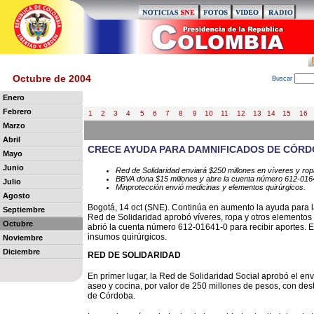
Octubre de 2004
B
uscar
Enero
Febrero
1
2
3
4
5
6
7
8
9
10
11
12
13
14
15
16
Marzo
Abril
CRECE AYUDA PARA DAMNIFICADOS DE CÓR
Mayo
Junio
Red de Solidaridad enviará $250 millones en víveres y rop
BBVA dona $15 millones y abre la cuenta número 612-016
Julio
Minprotección envió medicinas y elementos quirúrgicos.
Agosto
Bogotá, 14 oct (SNE). Continúa en aumento la ayuda para l
Septiembre
Red de Solidaridad aprobó víveres, ropa y otros elementos
Octubre
abrió la cuenta número 612-01641-0 para recibir aportes. E
insumos quirúrgicos.
Noviembre
Diciembre
RED DE SOLIDARIDAD
En primer lugar, la Red de Solidaridad Social aprobó el en
aseo y cocina, por valor de 250 millones de pesos, con des
de Córdoba.