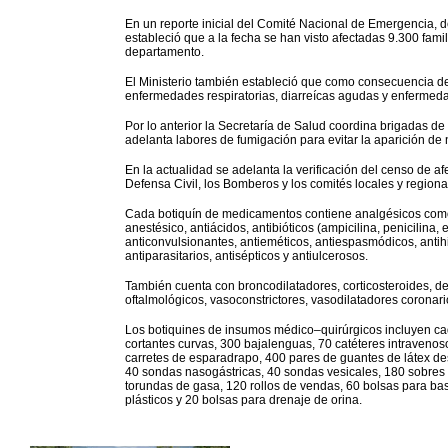
En un reporte inicial del Comité Nacional de Emergencia, del
estableció que a la fecha se han visto afectadas 9.300 fami
departamento.
El Ministerio también estableció que como consecuencia de
enfermedades respiratorias, diarreícas agudas y enfermeda
Por lo anterior la Secretaría de Salud coordina brigadas d
adelanta labores de fumigación para evitar la aparición d
En la actualidad se adelanta la verificación del censo de af
Defensa Civil, los Bomberos y los comités locales y region
Cada botiquín de medicamentos contiene analgésicos como ác
anestésico, antiácidos, antibióticos (ampicilina, penicilina, e
anticonvulsionantes, antieméticos, antiespasmódicos, antihi
antiparasitarios, antisépticos y antiulcerosos.
También cuenta con broncodilatadores, corticosteroides, derm
oftalmológicos, vasoconstrictores, vasodilatadores coronario
Los botiquines de insumos médico–quirúrgicos incluyen ca
cortantes curvas, 300 bajalenguas, 70 catéteres intravenosos
carretes de esparadrapo, 400 pares de guantes de látex de
40 sondas nasogástricas, 40 sondas vesicales, 180 sobres
torundas de gasa, 120 rollos de vendas, 60 bolsas para ba
plásticos y 20 bolsas para drenaje de orina.