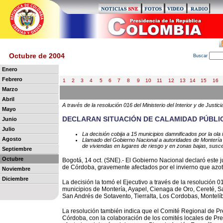
Octubre de 2004
B
uscar
Enero
Febrero
1
2
3
4
5
6
7
8
9
10
11
12
13
14
15
16
Marzo
Abril
A través de la resolución 016 del Ministerio del Interior y de Justici
Mayo
DECLARAN SITUACIÓN DE CALAMIDAD PÚBLI
Junio
Julio
La decisión cobija a 15 municipios damnificados por la ola 
Agosto
Llamado del Gobierno Nacional a autoridades de Montería 
de viviendas en lugares de riesgo y en zonas bajas, susce
Septiembre
Octubre
Bogotá, 14 oct. (SNE).- El Gobierno Nacional declaró este 
de Córdoba, gravemente afectados por el invierno que azota
Noviembre
Diciembre
La decisión la tomó el Ejecutivo a través de la resolución 016
municipios de Montería, Ayapel, Cienaga de Oro, Cereté, Sa
San Andrés de Sotavento, Tierralta, Los Cordobas, Montelí
La resolución también indica que el Comité Regional de Pr
Córdoba, con la colaboración de los comités locales de Pr