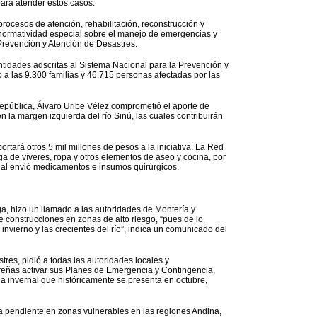
para atender estos casos.
rocesos de atención, rehabilitación, reconstrucción y
 normatividad especial sobre el manejo de emergencias y
 Prevención y Atención de Desastres.
ntidades adscritas al Sistema Nacional para la Prevención y
 a las 9.300 familias y 46.715 personas afectadas por las
 República, Álvaro Uribe Vélez comprometió el aporte de
n la margen izquierda del río Sinú, las cuales contribuirán
rtará otros 5 mil millones de pesos a la iniciativa. La Red
a de víveres, ropa y otros elementos de aseo y cocina, por
cial envió medicamentos e insumos quirúrgicos.
Vega, hizo un llamado a las autoridades de Montería y
e construcciones en zonas de alto riesgo, “pues de lo
invierno y las crecientes del río”, indica un comunicado del
res, pidió a todas las autoridades locales y
ereñas activar sus Planes de Emergencia y Contingencia,
a invernal que históricamente se presenta en octubre,
a pendiente en zonas vulnerables en las regiones Andina,