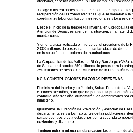
afectados, deberán elaborar un Plan de Acción Específico 
Y exige a las entidades competentes que participan en los p
recuperación de las zonas afectadas, que se sometan a la
coordinar su labor con los comités regionales y locales de
Desde el inicio de la temporada invernal en Córdoba, las e
Atención de Desastres atienden la situación, y han atendido
inundaciones.
Y en una visita realizada el miércoles, el presidente de la
2.000 millones de pesos, para iniciar las obras de drenaje e
en la solución del problema de inundaciones.
La Corporación de los Valles del Sinú y San Jorge (CVS) apo
de Solidaridad aprobó 250 millones de pesos para la entreg
250 millones de pesos. Y el Ministerio de la Protección So
NO A CONSTRUCCIONES EN ZONAS RIBEREÑAS
El ministro del Interior y de Justicia, Sabas Pretelt de La 
ciudades aledañas, para que no permitan la proliferación d
contrario, año tras año, aumentarán los damnificados por el 
ministerio.
Igualmente, la Dirección de Prevención y Atención de Desast
departamentales y a los habitantes de las poblaciones rib
para prever posibles afectaciones por la segunda temporad
noviembre y diciembre.
También pidió mantener en observación las cuencas de alt