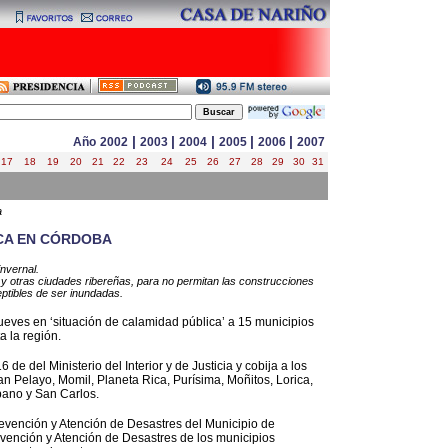
|
|
|
|
|
Año
2002
2003
2004
2005
2006
2007
17
18
19
20
21
22
23
24
25
26
27
28
29
30
31
a
CA EN CÓRDOBA
invernal.
y otras ciudades ribereñas, para no permitan las construcciones
ptibles de ser inundadas.
jueves en ‘situación de calamidad pública’ a 15 municipios
 la región.
 de del Ministerio del Interior y de Justicia y cobija a los
n Pelayo, Momil, Planeta Rica, Purísima, Moñitos, Lorica,
bano y San Carlos.
evención y Atención de Desastres del Municipio de
evención y Atención de Desastres de los municipios