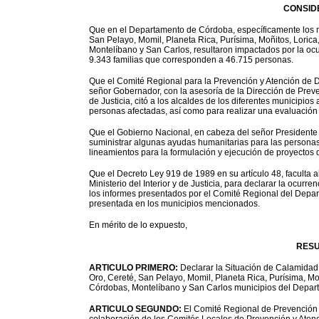
CONSID
Que en el Departamento de Córdoba, específicamente los m
San Pelayo, Momil, Planeta Rica, Purísima, Moñitos, Lorica
Montelíbano y San Carlos, resultaron impactados por la ocu
9.343 familias que corresponden a 46.715 personas.
Que el Comité Regional para la Prevención y Atención de 
señor Gobernador, con la asesoría de la Dirección de Preven
de Justicia, citó a los alcaldes de los diferentes municipios
personas afectadas, así como para realizar una evaluación
Que el Gobierno Nacional, en cabeza del señor Presidente d
suministrar algunas ayudas humanitarias para las personas
lineamientos para la formulación y ejecución de proyectos 
Que el Decreto Ley 919 de 1989 en su artículo 48, faculta a
Ministerio del Interior y de Justicia, para declarar la ocur
los informes presentados por el Comité Regional del Depar
presentada en los municipios mencionados.
En mérito de lo expuesto,
RESU
ARTICULO PRIMERO:
Declarar la Situación de Calamidad 
Oro, Cereté, San Pelayo, Momil, Planeta Rica, Purísima, Moñ
Córdobas, Montelíbano y San Carlos municipios del Depa
ARTICULO SEGUNDO:
El Comité Regional de Prevención 