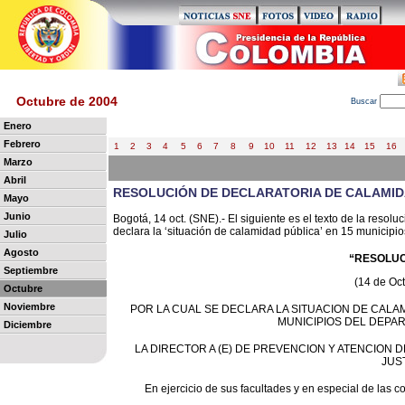
Octubre de 2004
B
uscar
Enero
Febrero
1
2
3
4
5
6
7
8
9
10
11
12
13
14
15
16
Marzo
Abril
RESOLUCIÓN DE DECLARATORIA DE CALAMI
Mayo
Junio
Bogotá, 14 oct. (SNE).- El siguiente es el texto de la resoluci
declara la ‘situación de calamidad pública’ en 15 municipi
Julio
Agosto
“RESOLUCI
Septiembre
(14 de Oc
Octubre
Noviembre
POR LA CUAL SE DECLARA LA SITUACION DE CALA
MUNICIPIOS DEL DEPA
Diciembre
LA DIRECTOR A (E) DE PREVENCION Y ATENCION D
JUST
En ejercicio de sus facultades y en especial de las co