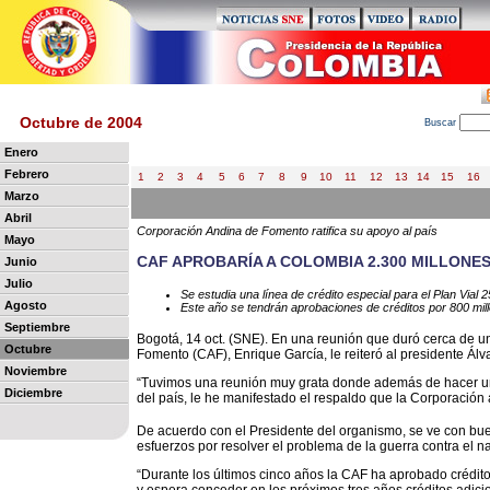
Octubre de 2004
B
uscar
Enero
Febrero
1
2
3
4
5
6
7
8
9
10
11
12
13
14
15
16
Marzo
Abril
Corporación Andina de Fomento ratifica su apoyo al país
Mayo
CAF APROBARÍA A COLOMBIA 2.300 MILLONE
Junio
Julio
Se estudia una línea de crédito especial para el Plan Vial 
Agosto
Este año se tendrán aprobaciones de créditos por 800 mil
Septiembre
Bogotá, 14 oct. (SNE). En una reunión que duró cerca de u
Octubre
Fomento (CAF), Enrique García, le reiteró al presidente Álv
Noviembre
“Tuvimos una reunión muy grata donde además de hacer un
Diciembre
del país, le he manifestado el respaldo que la Corporación a
De acuerdo con el Presidente del organismo, se ve con buen
esfuerzos por resolver el problema de la guerra contra el nar
“Durante los últimos cinco años la CAF ha aprobado crédit