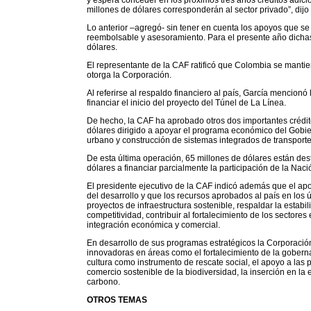
y espera conceder en los próximos tres años créditos adici
millones de dólares corresponderán al sector privado”, dij
Lo anterior –agregó- sin tener en cuenta los apoyos que se
reembolsable y asesoramiento. Para el presente año dichas
dólares.
El representante de la CAF ratificó que Colombia se mantien
otorga la Corporación.
Al referirse al respaldo financiero al país, García mencion
financiar el inicio del proyecto del Túnel de La Línea.
De hecho, la CAF ha aprobado otros dos importantes crédit
dólares dirigido a apoyar el programa económico del Gobier
urbano y construcción de sistemas integrados de transport
De esta última operación, 65 millones de dólares están de
dólares a financiar parcialmente la participación de la Nac
El presidente ejecutivo de la CAF indicó además que el apoy
del desarrollo y que los recursos aprobados al país en los 
proyectos de infraestructura sostenible, respaldar la estab
competitividad, contribuir al fortalecimiento de los sectores
integración económica y comercial.
En desarrollo de sus programas estratégicos la Corporació
innovadoras en áreas como el fortalecimiento de la goberna
cultura como instrumento de rescate social, el apoyo a las
comercio sostenible de la biodiversidad, la inserción en la
carbono.
OTROS TEMAS