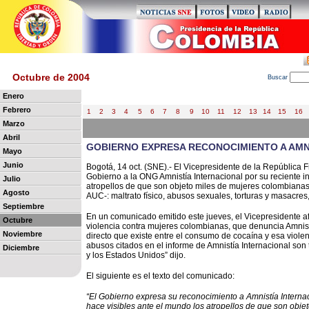
Octubre de 2004
B
uscar
Enero
Febrero
1
2
3
4
5
6
7
8
9
10
11
12
13
14
15
16
Marzo
Abril
GOBIERNO EXPRESA RECONOCIMIENTO A AMN
Mayo
Junio
Bogotá, 14 oct. (SNE).- El Vicepresidente de la República
Gobierno a la ONG Amnistía Internacional por su reciente i
Julio
atropellos de que son objeto miles de mujeres colombianas
Agosto
AUC-: maltrato físico, abusos sexuales, torturas y masacres,
Septiembre
En un comunicado emitido este jueves, el Vicepresidente 
Octubre
violencia contra mujeres colombianas, que denuncia Amnistí
Noviembre
directo que existe entre el consumo de cocaína y esa violen
abusos citados en el informe de Amnistía Internacional son 
Diciembre
y los Estados Unidos” dijo.
El siguiente es el texto del comunicado:
“El Gobierno expresa su reconocimiento a Amnistía Internac
h
ace visibles ante el mundo los atropellos de que son obje