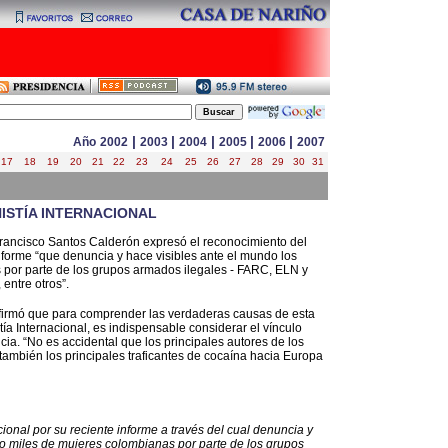
|
|
|
|
|
Año
2002
2003
2004
2005
2006
2007
17
18
19
20
21
22
23
24
25
26
27
28
29
30
31
ISTÍA INTERNACIONAL
 Francisco Santos Calderón expresó el reconocimiento del
nforme “que denuncia y hace visibles ante el mundo los
 por parte de los grupos armados ilegales - FARC, ELN y
 entre otros”.
afirmó que para comprender las verdaderas causas de esta
a Internacional, es indispensable considerar el vínculo
cia. “No es accidental que los principales autores de los
también los principales traficantes de cocaína hacia Europa
ional por su reciente informe a través del cual denuncia y
to miles de mujeres colombianas por parte de los grupos