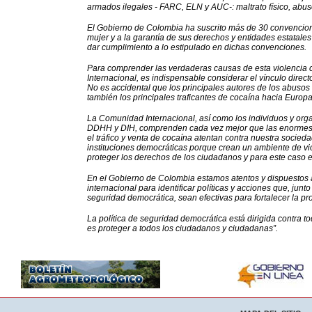
armados ilegales - FARC, ELN y AUC-: maltrato físico, abuso
El Gobierno de Colombia ha suscrito más de 30 convencion
mujer y a la garantía de sus derechos y entidades estatal
dar cumplimiento a lo estipulado en dichas convenciones.
Para comprender las verdaderas causas de esta violencia 
Internacional, es indispensable considerar el vínculo direc
No es accidental que los principales autores de los abusos 
también los principales traficantes de cocaína hacia Europ
La Comunidad Internacional, así como los individuos y org
DDHH y DIH, comprenden cada vez mejor que las enormes g
el tráfico y venta de cocaína atentan contra nuestra socie
instituciones democráticas porque crean un ambiente de viol
proteger los derechos de los ciudadanos y para este caso es
En el Gobierno de Colombia estamos atentos y dispuestos a
internacional para identificar políticas y acciones que, jun
seguridad democrática, sean efectivas para fortalecer la pr
La política de seguridad democrática está dirigida contra t
es proteger a todos los ciudadanos y ciudadanas”.