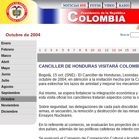
Octubre de 2004
B
uscar
Enero
Febrero
1
2
3
4
5
6
7
8
9
10
11
12
13
14
15
16
Marzo
Abril
CANCILLER DE HONDURAS VISITARÁ COLOMB
Mayo
Junio
Bogotá, 15 oct. (SNE).- El Canciller de Honduras, Leonidas 
octubre de 2004, en atención a la invitación hecha por la C
Julio
para estrechar los lazos de amistad y mejorar los mecanismo
Agosto
Septiembre
Así mismo, se espera fortalecer la integración económica y
esta visita oficial los cancilleres tratarán aspectos como la 
Octubre
Noviembre
Sobre seguridad, las delegaciones de cada país discutirán as
armas, el secuestro, la remoción y destrucción de las mina
Diciembre
Ensayos Nucleares.
En lo referente al comercio, se evaluarán los proyectos de 
dos países, además de las políticas cafeteras de interés c
Se evaluará el Convenio de Cooperación Cultural y Académi