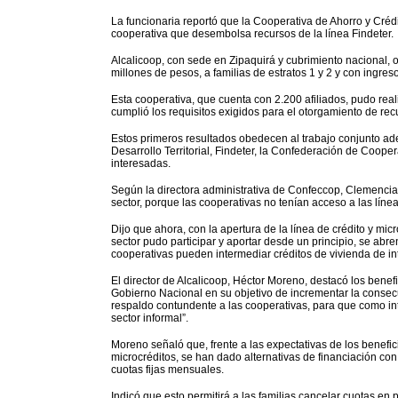
La funcionaria reportó que la Cooperativa de Ahorro y Crédi
cooperativa que desembolsa recursos de la línea Findeter.
Alcalicoop, con sede en Zipaquirá y cubrimiento nacional, ot
millones de pesos, a familias de estratos 1 y 2 y con ingres
Esta cooperativa, que cuenta con 2.200 afiliados, pudo rea
cumplió los requisitos exigidos para el otorgamiento de rec
Estos primeros resultados obedecen al trabajo conjunto ade
Desarrollo Territorial, Findeter, la Confederación de Coop
interesadas.
Según la directora administrativa de Confeccop, Clemencia
sector, porque las cooperativas no tenían acceso a las líne
Dijo que ahora, con la apertura de la línea de crédito y mi
sector pudo participar y aportar desde un principio, se ab
cooperativas pueden intermediar créditos de vivienda de int
El director de Alcalicoop, Héctor Moreno, destacó los benefi
Gobierno Nacional en su objetivo de incrementar la consecu
respaldo contundente a las cooperativas, para que como int
sector informal”.
Moreno señaló que, frente a las expectativas de los benefic
microcréditos, se han dado alternativas de financiación con
cuotas fijas mensuales.
Indicó que esto permitirá a las familias cancelar cuotas en