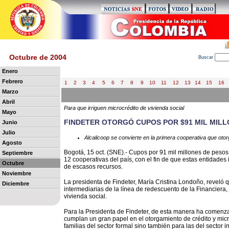
Octubre de 2004
B
uscar
Enero
Febrero
1
2
3
4
5
6
7
8
9
10
11
12
13
14
15
16
Marzo
Abril
Para que irriguen microcrédito de vivienda social
Mayo
FINDETER OTORGÓ CUPOS POR $91 MIL MILL
Junio
Julio
Alcalicoop se convierte en la primera cooperativa que otor
Agosto
Bogotá, 15 oct. (SNE).- Cupos por 91 mil millones de pesos o
Septiembre
12 cooperativas del país, con el fin de que estas entidades
Octubre
de escasos recursos.
Noviembre
La presidenta de Findeter, María Cristina Londoño, reveló 
Diciembre
intermediarias de la línea de redescuento de la Financiera,
vivienda social.
Para la Presidenta de Findeter, de esta manera ha comenz
cumplan un gran papel en el otorgamiento de crédito y micro
familias del sector formal sino también para las del sector 