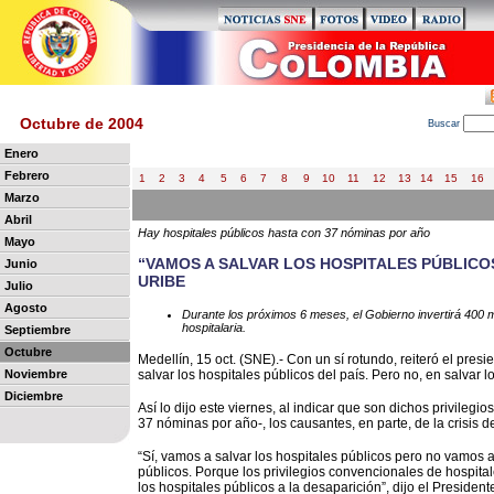
Octubre de 2004
B
uscar
Enero
Febrero
1
2
3
4
5
6
7
8
9
10
11
12
13
14
15
16
Marzo
Abril
Hay hospitales públicos hasta con 37 nóminas por año
Mayo
“VAMOS A SALVAR LOS HOSPITALES PÚBLICO
Junio
URIBE
Julio
Agosto
Durante los próximos 6 meses, el Gobierno invertirá 400 mi
hospitalaria.
Septiembre
Octubre
Medellín, 15 oct. (SNE).- Con un sí rotundo, reiteró el pre
Noviembre
salvar los hospitales públicos del país. Pero no, en salvar 
Diciembre
Así lo dijo este viernes, al indicar que son dichos privil
37 nóminas por año-, los causantes, en parte, de la crisis d
“Sí, vamos a salvar los hospitales públicos pero no vamos a
públicos. Porque los privilegios convencionales de hospita
los hospitales públicos a la desaparición”, dijo el President