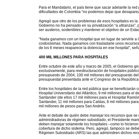
Para el Mandatario, el país tiene que sacar adelante la red
dificultades de Colombia “no podemos dejar que desaparezc
Agregó que otro de los problemas de esos hospitales es la po
Gobierno no ha pensado en su privatización “a ultranzas”, 
ser austeros, sostenibles y mantener el objetivo de un Esta
“Nada ganamos con un hospital que en lugar de servirle a 
costosísimas. Nada ganamos con trasladarle unos recursos a 
de los 6 meses reaparece la dolencia en ese hospital”, señ
400 MIL MILLONES PARA HOSPITALES
Entre octubre de este año y marzo de 2005, el Gobierno gir
exclusivamente, para reestructuración de hospitales públic
presupuesto de 2004, 100 mil millones del presupuesto del 
presupuestal presentada ante el Congreso de la República
Entre los hospitales de la red pública que se beneficiarán c
Hospital Universitario del Atlántico, 9 mil millones para e
Santander (de ellos 17 mil millones para el Hospital Ramón
Santander, 11 mil millones para Caldas, 8 mil millones para
mil millones de pesos para San Andrés.
Ante el debate de quién debe manejar los recursos que se de
administradoras de régimen subsidiado, el Presidente mani
deben manejar solamente los hospitales –como lo hicieron
cobertura de dicho sistema. Pero, agregó, tampoco se debe 
Régimen Subsidiado (ARS) las que administren dichos recur