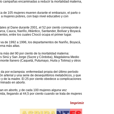
do campañas encaminadas a reducir la mortalidad materna,
ca de 105 mujeres mueren durante el embarazo, el parto o
 a mujeres pobres, con bajo nivel educativo y con
tales al Dane durante 2001, el 52 por ciento corresponde a
ca, Cauca, Nariño, Atlántico, Santander, Bolívar y Boyacá.
entos, entre los cuales Chocó ocupa el primer lugar.
ue va de 1992 a 1996, los departamentos de Nariño, Boyacá,
rna más altas.
ra más del 90 por ciento de la mortalidad materna:
íos Sinú y San Jorge (Sucre y Córdoba), Magdalena Medio
demonte llanero (Caquetá, Putumayo, Huila y Tolima) y otros
se da por eclampsia: enfermedad propia del último período
n arterial y una serie de desequilibrios metabólicos, y que
to y de la madre. El 25 por ciento obedece a complicaciones
erminado en aborto.
an en aborto, y de cada 100 mujeres alguna vez
ida, llegando al 44,5 por ciento cuando se trata de mujeres
Imprimir