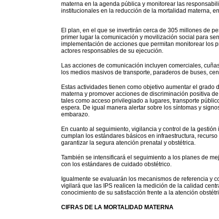
materna en la agenda pública y monitorear las responsabili
institucionales en la reducción de la mortalidad materna, ent
El plan, en el que se invertirán cerca de 305 millones de p
primer lugar la comunicación y movilización social para sens
implementación de acciones que permitan monitorear los pr
actores responsables de su ejecución.
Las acciones de comunicación incluyen comerciales, cuñas, 
los medios masivos de transporte, paraderos de buses, cent
Estas actividades tienen como objetivo aumentar el grado de
materna y promover acciones de discriminación positiva de l
tales como acceso privilegiado a lugares, transporte público
espera. De igual manera alertar sobre los síntomas y signo
embarazo.
En cuanto al seguimiento, vigilancia y control de la gestión 
cumplan los estándares básicos en infraestructura, recurso 
garantizar la segura atención prenatal y obstétrica.
También se intensificará el seguimiento a los planes de me
con los estándares de cuidado obstétrico.
Igualmente se evaluarán los mecanismos de referencia y cont
vigilará que las IPS realicen la medición de la calidad centr
conocimiento de su satisfacción frente a la atención obstétr
CIFRAS DE LA MORTALIDAD MATERNA