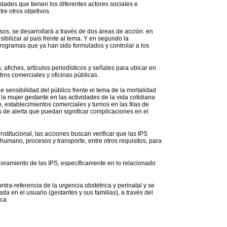
dades que tienen los diferentes actores sociales e
re otros objetivos.
esos, se desarrollará a través de dos áreas de acción: en
ibilizar al país frente al tema. Y en segundo la
ogramas que ya han sido formulados y controlar a los
afiches, artículos periodísticos y señales para ubicar en
ros comerciales y oficinas públicas.
 sensibilidad del público frente el tema de la mortalidad
a mujer gestante en las actividades de la vida cotidiana
, establecimientos comerciales y turnos en las filas de
s de alerta que puedan significar complicaciones en el
institucional, las acciones buscan verificar que las IPS
humano, procesos y transporte, entre otros requisitos, para
joramiento de las IPS, específicamente en lo relacionado
ra-referencia de la urgencia obstétrica y perinatal y se
ada en el usuario (gestantes y sus familias), a través del
ica.