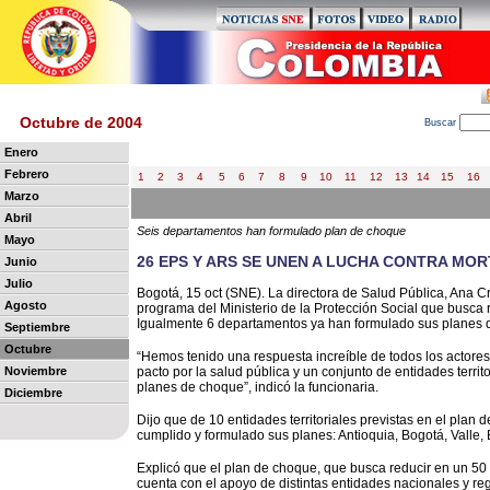
Octubre de 2004
B
uscar
Enero
Febrero
1
2
3
4
5
6
7
8
9
10
11
12
13
14
15
16
Marzo
Abril
Seis departamentos han formulado plan de choque
Mayo
26 EPS Y ARS SE UNEN A LUCHA CONTRA MO
Junio
Julio
Bogotá, 15 oct (SNE). La directora de Salud Pública, Ana C
Agosto
programa del Ministerio de la Protección Social que busca r
Igualmente 6 departamentos ya han formulado sus planes de
Septiembre
Octubre
“Hemos tenido una respuesta increíble de todos los actore
Noviembre
pacto por la salud pública y un conjunto de entidades terr
planes de choque”, indicó la funcionaria.
Diciembre
Dijo que de 10 entidades territoriales previstas en el plan
cumplido y formulado sus planes: Antioquia, Bogotá, Valle,
Explicó que el plan de choque, que busca reducir en un 50 
cuenta con el apoyo de distintas entidades nacionales y reg