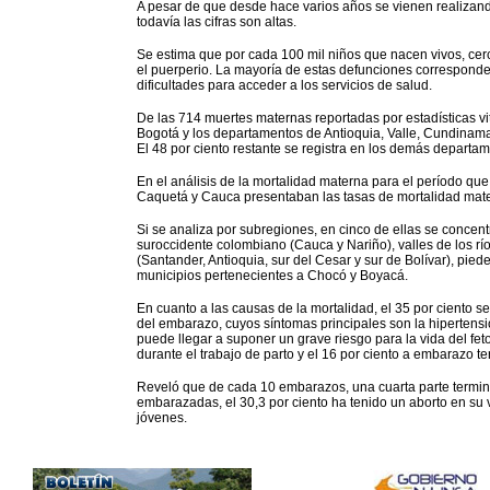
A pesar de que desde hace varios años se vienen realizan
todavía las cifras son altas.
Se estima que por cada 100 mil niños que nacen vivos, cer
el puerperio. La mayoría de estas defunciones corresponde
dificultades para acceder a los servicios de salud.
De las 714 muertes maternas reportadas por estadísticas vi
Bogotá y los departamentos de Antioquia, Valle, Cundinamar
El 48 por ciento restante se registra en los demás departam
En el análisis de la mortalidad materna para el período q
Caquetá y Cauca presentaban las tasas de mortalidad mate
Si se analiza por subregiones, en cinco de ellas se concent
suroccidente colombiano (Cauca y Nariño), valles de los r
(Santander, Antioquia, sur del Cesar y sur de Bolívar), pie
municipios pertenecientes a Chocó y Boyacá.
En cuanto a las causas de la mortalidad, el 35 por ciento 
del embarazo, cuyos síntomas principales son la hipertensió
puede llegar a suponer un grave riesgo para la vida del fe
durante el trabajo de parto y el 16 por ciento a embarazo t
Reveló que de cada 10 embarazos, una cuarta parte termin
embarazadas, el 30,3 por ciento ha tenido un aborto en su v
jóvenes.