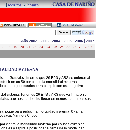
|
|
|
|
|
Año
2002
2003
2004
2005
2006
2007
17
18
19
20
21
22
23
24
25
26
27
28
29
30
31
RTALIDAD MATERNA
ristina González, informó que 26 EPS y ARS se unieron al
educir en un 50 por ciento la mortalidad materna.
 choque, necesarios para cumplir con este objetivo.
s del sistema. Tenemos 26 EPS y ARS que ya firmaron el
itoriales que nos han hecho llegar en menos de un mes sus
 de choque para reducir la mortalidad materna, 6 ya han
 Boyacá, Nariño y Chocó.
por ciento la mortalidad materna por causas evitables,
ionales y aspira a posicionar el tema de la mortalidad