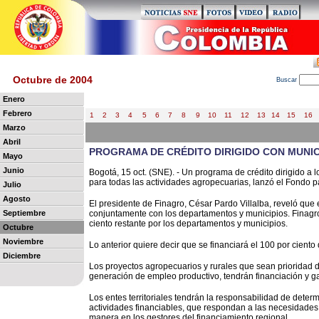
Octubre de 2004
B
uscar
Enero
Febrero
1
2
3
4
5
6
7
8
9
10
11
12
13
14
15
16
Marzo
Abril
PROGRAMA DE CRÉDITO DIRIGIDO CON MUNI
Mayo
Junio
Bogotá, 15 oct. (SNE). - Un programa de crédito dirigido a
para todas las actividades agropecuarias, lanzó el Fondo p
Julio
Agosto
El presidente de Finagro, César Pardo Villalba, reveló que
Septiembre
conjuntamente con los departamentos y municipios. Finagro 
ciento restante por los departamentos y municipios.
Octubre
Noviembre
Lo anterior quiere decir que se financiará el 100 por cient
Diciembre
Los proyectos agropecuarios y rurales que sean prioridad de
generación de empleo productivo, tendrán financiación y ga
Los entes territoriales tendrán la responsabilidad de determ
actividades financiables, que respondan a las necesidades 
manera en los gestores del financiamiento regional.