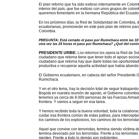
El plan retorno que ha sido exitoso internamente en Colomb
interior del país, que fue exitoso con unos grupos de co
queremos fomentarlo en la hermana República del Ecuador
En los próximos días, la Red de Solidaridad de Colombia, 
ecuatorianas, promoverán en este país plan de retorno par
Colombia.
PREGUNTA: Está cerrado el paso por Rumichaca entre las 10 d
otra vez las 24 horas el paso por Rumichaca? ¿Qué del control 
PRESIDENTE URIBE:
Los retornos los opera la Red de Soli
ciudadano que retorna tiene que tener todo el apoyo socio
ciudadano que retorna hay que darle todas las oportunidad
productiva o recuperar aquella actividad que había aband
El Gobierno ecuatoriano, en cabeza del señor Presidente Gu
Rumichaca.
Y en el otro tema, hay la decisión total de seguir trabaja
Bogotá en nuestra reunión de agosto, el Gobierno colombi
tenemos ya cerca de 8.000 personas de las Fuerzas Armada
frontera. Y vamos a seguir en esa tarea.
Y hemos recibido toda la buena voluntad, toda la colabora
cuidar esa frontera común de estas patrias, para intercepta
los caminos de los explosivos, los caminos de los terrorista
Aquel que convive con terroristas, termina siendo víctima de
termina devorado por los terroristas. Frente a los terrorist
sienten. Frente a todo lo demás son indolentes.