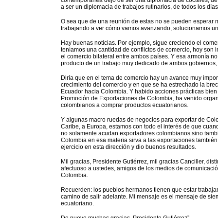
contemporánea dejó de ser una diplomacia de cocteles, de 
a ser un diplomacia de trabajos rutinarios, de todos los días
O sea que de una reunión de estas no se pueden esperar mil
trabajando a ver cómo vamos avanzando, solucionamos un 
Hay buenas noticias. Por ejemplo, sigue creciendo el comer
teníamos una cantidad de conflictos de comercio, hoy so
el comercio bilateral entre ambos países. Y esa armonía n
producto de un trabajo muy dedicado de ambos gobiernos, d
Diría que en el tema de comercio hay un avance muy import
crecimiento del comercio y en que se ha estrechado la bre
Ecuador hacia Colombia. Y habido acciones prácticas bien 
Promoción de Exportaciones de Colombia, ha venido organi
colombianos a comprar productos ecuatorianos.
Y algunas macro ruedas de negocios para exportar de Colom
Caribe, a Europa, estamos con todo el interés de que cuan
no solamente acudan exportadores colombianos sino tambi
Colombia en esa materia sirva a las exportaciones también
ejercicio en esta dirección y dio buenos resultados.
Mil gracias, Presidente Gutiérrez, mil gracias Canciller, d
afectuoso a ustedes, amigos de los medios de comunicaci
Colombia.
Recuerden: los pueblos hermanos tienen que estar trabajan
camino de salir adelante. Mi mensaje es el mensaje de sie
ecuatoriano.