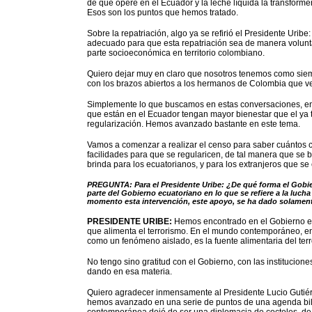
de que opere en el Ecuador y la leche líquida la transforme
Esos son los puntos que hemos tratado.
Sobre la repatriación, algo ya se refirió el Presidente Urib
adecuado para que esta repatriación sea de manera volunta
parte socioeconómica en territorio colombiano.
Quiero dejar muy en claro que nosotros tenemos como siemp
con los brazos abiertos a los hermanos de Colombia que v
Simplemente lo que buscamos en estas conversaciones, en e
que están en el Ecuador tengan mayor bienestar que el ya t
regularización. Hemos avanzado bastante en este tema.
Vamos a comenzar a realizar el censo para saber cuántos 
facilidades para que se regularicen, de tal manera que se b
brinda para los ecuatorianos, y para los extranjeros que s
PREGUNTA: Para el Presidente Uribe: ¿De qué forma el Gobi
parte del Gobierno ecuatoriano en lo que se refiere a la lucha
momento esta intervención, este apoyo, se ha dado solament
PRESIDENTE URIBE:
Hemos encontrado en el Gobierno ecu
que alimenta el terrorismo. En el mundo contemporáneo, en
como un fenómeno aislado, es la fuente alimentaria del terr
No tengo sino gratitud con el Gobierno, con las institucion
dando en esa materia.
Quiero agradecer inmensamente al Presidente Lucio Gutiérre
hemos avanzado en una serie de puntos de una agenda bila