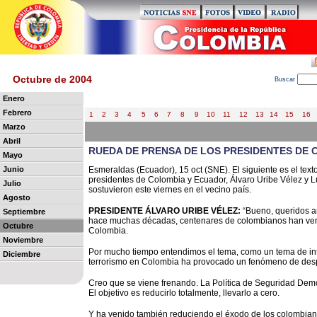
Octubre de 2004
B
uscar
Enero
Febrero
1
2
3
4
5
6
7
8
9
10
11
12
13
14
15
16
Marzo
Abril
RUEDA DE PRENSA DE LOS PRESIDENTES DE
Mayo
Junio
Esmeraldas (Ecuador), 15 oct (SNE). El siguiente es el text
presidentes de Colombia y Ecuador, Álvaro Uribe Vélez y Luc
Julio
sostuvieron este viernes en el vecino país.
Agosto
PRESIDENTE ÁLVARO URIBE VÉLEZ:
“Bueno, queridos a
Septiembre
hace muchas décadas, centenares de colombianos han veni
Octubre
Colombia.
Noviembre
Por mucho tiempo entendimos el tema, como un tema de inte
Diciembre
terrorismo en Colombia ha provocado un fenómeno de despl
Creo que se viene frenando. La Política de Seguridad Demo
El objetivo es reducirlo totalmente, llevarlo a cero.
Y ha venido también reduciendo el éxodo de los colombiano