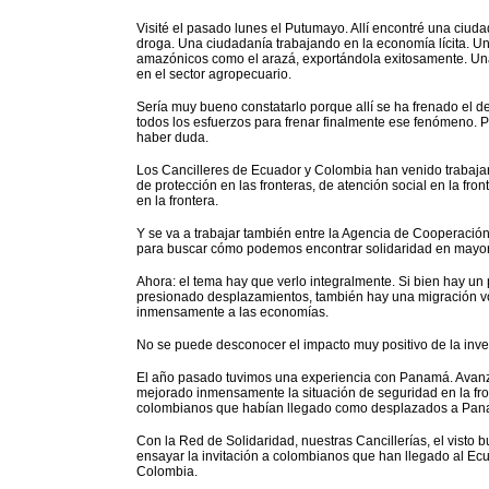
Visité el pasado lunes el Putumayo. Allí encontré una ciuda
droga. Una ciudadanía trabajando en la economía lícita. U
amazónicos como el arazá, exportándola exitosamente. Una
en el sector agropecuario.
Sería muy bueno constatarlo porque allí se ha frenado el 
todos los esfuerzos para frenar finalmente ese fenómeno. P
haber duda.
Los Cancilleres de Ecuador y Colombia han venido trabaj
de protección en las fronteras, de atención social en la fron
en la frontera.
Y se va a trabajar también entre la Agencia de Cooperació
para buscar cómo podemos encontrar solidaridad en mayore
Ahora: el tema hay que verlo integralmente. Si bien hay un 
presionado desplazamientos, también hay una migración vol
inmensamente a las economías.
No se puede desconocer el impacto muy positivo de la inv
El año pasado tuvimos una experiencia con Panamá. Avanza
mejorado inmensamente la situación de seguridad en la f
colombianos que habían llegado como desplazados a Pan
Con la Red de Solidaridad, nuestras Cancillerías, el visto
ensayar la invitación a colombianos que han llegado al Ec
Colombia.