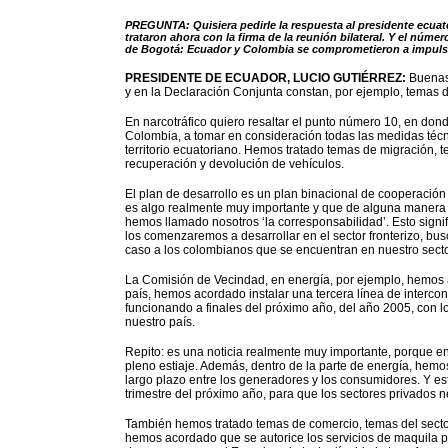
PREGUNTA: Quisiera pedirle la respuesta al presidente ecuat
trataron ahora con la firma de la reunión bilateral. Y el núm
de Bogotá: Ecuador y Colombia se comprometieron a impulsar
PRESIDENTE DE ECUADOR, LUCIO GUTIÉRREZ:
Buenas 
y en la Declaración Conjunta constan, por ejemplo, temas d
En narcotráfico quiero resaltar el punto número 10, en d
Colombia, a tomar en consideración todas las medidas téc
territorio ecuatoriano. Hemos tratado temas de migración, t
recuperación y devolución de vehículos.
El plan de desarrollo es un plan binacional de cooperación p
es algo realmente muy importante y que de alguna manera 
hemos llamado nosotros ‘la corresponsabilidad’. Esto signi
los comenzaremos a desarrollar en el sector fronterizo, b
caso a los colombianos que se encuentran en nuestro sector
La Comisión de Vecindad, en energía, por ejemplo, hemos a
país, hemos acordado instalar una tercera línea de intercon
funcionando a finales del próximo año, del año 2005, con 
nuestro país.
Repito: es una noticia realmente muy importante, porque 
pleno estiaje. Además, dentro de la parte de energía, hem
largo plazo entre los generadores y los consumidores. Y es
trimestre del próximo año, para que los sectores privados n
También hemos tratado temas de comercio, temas del sector
hemos acordado que se autorice los servicios de maquila pa