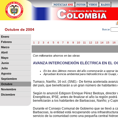
Octubre de 2004
B
uscar
Enero
Febrero
1
2
3
4
5
6
7
8
9
10
11
12
13
14
15
16
Marzo
Abril
Con millonarios ahorros en las obras
Mayo
AVANZA INTERCONEXIÓN ELÉCTRICA EN EL O
Junio
Julio
En los dos últimos meses del año comenzarán a operar la
Agosto
Aprueban licencia ambiental para hidroeléctrica de Guapi, q
Septiembre
Tumaco, Nariño, 16 oct. (SNE).- De forma acelerada avanzan
Octubre
del país, que beneficiarán a un gran número de habitantes 
Noviembre
Según lo anunció Edigson Enrique Pérez Bedoya, director d
Diciembre
Energéticas, IPSE, antes de finalizar el año la región podr
beneficiarán a los habitantes de Barbacoas, Nariño; y Cupi
Durante el Consejo Comunal de Gobierno que se llevó a cab
Barbacoas, la entidad está recuperando una infraestructu
servicio de la comunidad como una pequeña central hidroel