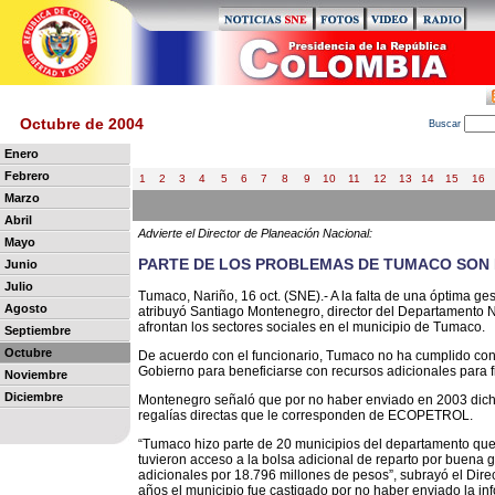
Octubre de 2004
B
uscar
Enero
Febrero
1
2
3
4
5
6
7
8
9
10
11
12
13
14
15
16
Marzo
Abril
Advierte el Director de Planeación Nacional:
Mayo
PARTE DE LOS PROBLEMAS DE TUMACO SON 
Junio
Julio
Tumaco, Nariño, 16 oct. (SNE).- A la falta de una óptima ges
Agosto
atribuyó Santiago Montenegro, director del Departamento 
afrontan los sectores sociales en el municipio de Tumaco.
Septiembre
Octubre
De acuerdo con el funcionario, Tumaco no ha cumplido con 
Gobierno para beneficiarse con recursos adicionales para fi
Noviembre
Diciembre
Montenegro señaló que por no haber enviado en 2003 dicha
regalías directas que le corresponden de ECOPETROL.
“Tumaco hizo parte de 20 municipios del departamento que 
tuvieron acceso a la bolsa adicional de reparto por buena g
adicionales por 18.796 millones de pesos”, subrayó el Dire
años el municipio fue castigado por no haber enviado la in