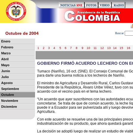
Octubre de 2004
B
uscar
Enero
Febrero
1
2
3
4
5
6
7
8
9
10
11
12
13
14
15
16
Marzo
Abril
GOBIERNO FIRMÓ ACUERDO LECHERO CON 
Mayo
Junio
Tumaco (Nariño), 16 oct. (SNE). El Consejo Comunal de Go
para darle una buena noticia a los lecheros de Nariño.
Julio
Agosto
El ministro de Agricultura y Desarrollo Rural, Carlos Gust
Presidente de la República, Álvaro Uribe Vélez, tuvo con s
Septiembre
acuerdo con el vecino país en el tema lechero.
Octubre
“Un acuerdo que ayer suscribimos con las autoridades ecua
Noviembre
concretarse. Se trata de que de común acuerdo, la leche lí
Diciembre
puede ir a Ecuador para ser pulverizada allí y luego devol
Agricultura.
Con este acuerdo se resuelve una de las principales preoc
industrialización de su producto, que ahora quedará garant
La decisión se adoptó luego de realizar un estudio de viab