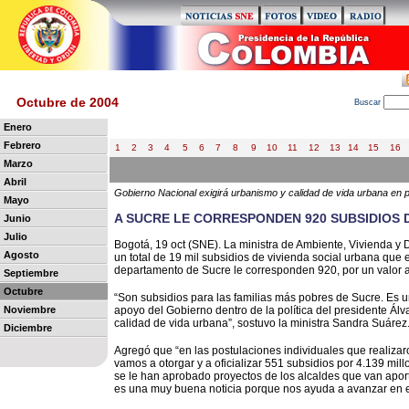
Octubre de 2004
B
uscar
Enero
Febrero
1
2
3
4
5
6
7
8
9
10
11
12
13
14
15
16
Marzo
Abril
Gobierno Nacional exigirá urbanismo y calidad de vida urbana en p
Mayo
A SUCRE LE CORRESPONDEN 920 SUBSIDIOS D
Junio
Julio
Bogotá, 19 oct (SNE). La ministra de Ambiente, Vivienda y 
Agosto
un total de 19 mil subsidios de vivienda social urbana que 
departamento de Sucre le corresponden 920, por un valor 
Septiembre
Octubre
“Son subsidios para las familias más pobres de Sucre. Es u
Noviembre
apoyo del Gobierno dentro de la política del presidente Ál
calidad de vida urbana”, sostuvo la ministra Sandra Suárez
Diciembre
Agregó que “en las postulaciones individuales que realiza
vamos a otorgar y a oficializar 551 subsidios por 4.139 mi
se le han aprobado proyectos de los alcaldes que van aport
es una muy buena noticia porque nos ayuda a avanzar en esa