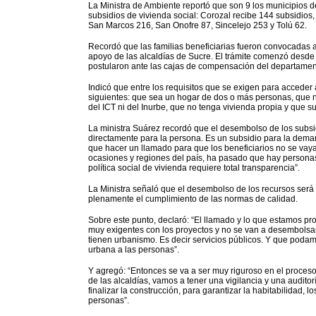
La Ministra de Ambiente reportó que son 9 los municipios 
subsidios de vivienda social: Corozal recibe 144 subsidios,
San Marcos 216, San Onofre 87, Sincelejo 253 y Tolú 62.
Recordó que las familias beneficiarias fueron convocadas 
apoyo de las alcaldías de Sucre. El trámite comenzó desd
postularon ante las cajas de compensación del departamen
Indicó que entre los requisitos que se exigen para acceder 
siguientes: que sea un hogar de dos o más personas, que nu
del ICT ni del Inurbe, que no tenga vivienda propia y que s
La ministra Suárez recordó que el desembolso de los subsid
directamente para la persona. Es un subsidio para la deman
que hacer un llamado para que los beneficiarios no se vay
ocasiones y regiones del país, ha pasado que hay personas
política social de vivienda requiere total transparencia”.
La Ministra señaló que el desembolso de los recursos será
plenamente el cumplimiento de las normas de calidad.
Sobre este punto, declaró: “El llamado y lo que estamos p
muy exigentes con los proyectos y no se van a desembolsar 
tienen urbanismo. Es decir servicios públicos. Y que poda
urbana a las personas”.
Y agregó: “Entonces se va a ser muy riguroso en el proces
de las alcaldías, vamos a tener una vigilancia y una auditoría
finalizar la construcción, para garantizar la habitabilidad, l
personas”.