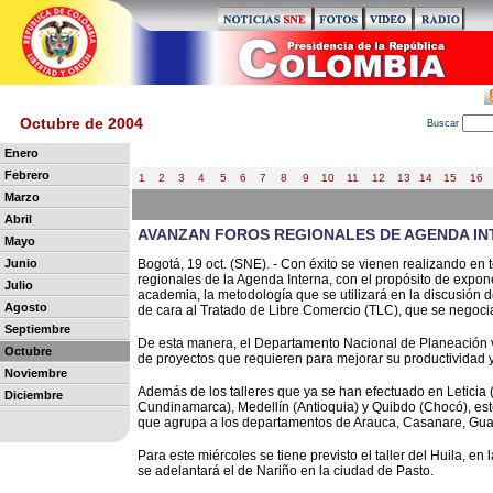
Octubre de 2004
B
uscar
Enero
Febrero
1
2
3
4
5
6
7
8
9
10
11
12
13
14
15
16
Marzo
Abril
AVANZAN FOROS REGIONALES DE AGENDA I
Mayo
Junio
Bogotá, 19 oct. (SNE). - Con éxito se vienen realizando en t
regionales de la Agenda Interna, con el propósito de expon
Julio
academia, la metodología que se utilizará en la discusión 
Agosto
de cara al Tratado de Libre Comercio (TLC), que se negoci
Septiembre
De esta manera, el Departamento Nacional de Planeación v
Octubre
de proyectos que requieren para mejorar su productividad 
Noviembre
Además de los talleres que ya se han efectuado en Letici
Diciembre
Cundinamarca), Medellín (Antioquia) y Quibdo (Chocó), este 
que agrupa a los departamentos de Arauca, Casanare, Guai
Para este miércoles se tiene previsto el taller del Huila, e
se adelantará el de Nariño en la ciudad de Pasto.