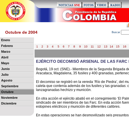
Octubre de 2004
B
uscar
Enero
Febrero
1
2
3
4
5
6
7
8
9
10
11
12
13
14
15
16
Marzo
Abril
EJÉRCITO DECOMISÓ ARSENAL DE LAS FARC
Mayo
Junio
Bogotá, 19 oct. (SNE).- Miembros de la Segunda Brigada de
Aracataca, Magdalena, 35 fusiles y 400 granadas, pertenecie
Julio
Agosto
El decomiso se registró en la vereda ‘Río de Piedra’, del m
caleta que contenía además de los fusiles y las granadas: cin
Septiembre
lanzagranadas hechizo y munición.
Octubre
Noviembre
En otra acción el ejército abatió en el corregimiento ‘El P
sindicado de ser miembros de las Farc. En esta acción fuero
Diciembre
estopines eléctricos y munición de diferentes calibres.
En estas operaciones se han desmovilizado seis presuntos