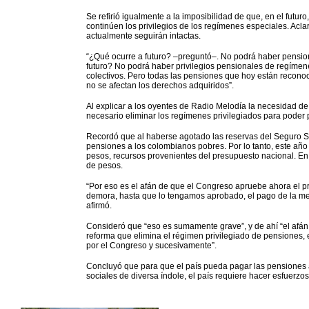
Se refirió igualmente a la imposibilidad de que, en el futu
continúen los privilegios de los regímenes especiales. Acl
actualmente seguirán intactas.
“¿Qué ocurre a futuro? –preguntó–. No podrá haber pensio
futuro? No podrá haber privilegios pensionales de regímene
colectivos. Pero todas las pensiones que hoy están recono
no se afectan los derechos adquiridos”.
Al explicar a los oyentes de Radio Melodía la necesidad de
necesario eliminar los regímenes privilegiados para poder
Recordó que al haberse agotado las reservas del Seguro So
pensiones a los colombianos pobres. Por lo tanto, este año d
pesos, recursos provenientes del presupuesto nacional. En
de pesos.
“Por eso es el afán de que el Congreso apruebe ahora el p
demora, hasta que lo tengamos aprobado, el pago de la me
afirmó.
Consideró que “eso es sumamente grave”, y de ahí “el afán
reforma que elimina el régimen privilegiado de pensiones,
por el Congreso y sucesivamente”.
Concluyó que para que el país pueda pagar las pensiones 
sociales de diversa índole, el país requiere hacer esfuerzo