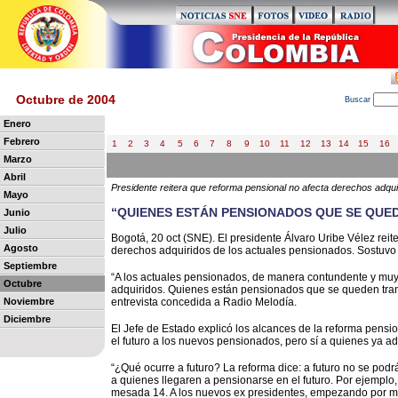
Octubre de 2004
B
uscar
Enero
Febrero
1
2
3
4
5
6
7
8
9
10
11
12
13
14
15
16
Marzo
Abril
Presidente reitera que reforma pensional no afecta derechos adqui
Mayo
“QUIENES ESTÁN PENSIONADOS QUE SE QUED
Junio
Julio
Bogotá, 20 oct (SNE). El presidente Álvaro Uribe Vélez reit
Agosto
derechos adquiridos de los actuales pensionados. Sostuvo q
Septiembre
“A los actuales pensionados, de manera contundente y muy 
Octubre
adquiridos. Quienes están pensionados que se queden tranq
Noviembre
entrevista concedida a Radio Melodía.
Diciembre
El Jefe de Estado explicó los alcances de la reforma pensi
el futuro a los nuevos pensionados, pero sí a quienes ya a
“¿Qué ocurre a futuro? La reforma dice: a futuro no se pod
a quienes llegaren a pensionarse en el futuro. Por ejemplo,
mesada 14. A los nuevos ex presidentes, empezando por mí