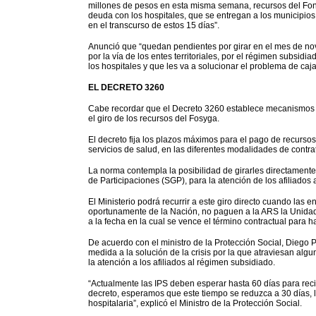
millones de pesos en esta misma semana, recursos del Fon
deuda con los hospitales, que se entregan a los municipios
en el transcurso de estos 15 días”.
Anunció que “quedan pendientes por girar en el mes de no
por la vía de los entes territoriales, por el régimen subsi
los hospitales y que les va a solucionar el problema de caj
EL DECRETO 3260
Cabe recordar que el Decreto 3260 establece mecanismos ági
el giro de los recursos del Fosyga.
El decreto fija los plazos máximos para el pago de recurso
servicios de salud, en las diferentes modalidades de contrat
La norma contempla la posibilidad de girarles directamente
de Participaciones (SGP), para la atención de los afiliados
El Ministerio podrá recurrir a este giro directo cuando las en
oportunamente de la Nación, no paguen a la ARS la Unidad 
a la fecha en la cual se vence el término contractual para h
De acuerdo con el ministro de la Protección Social, Diego 
medida a la solución de la crisis por la que atraviesan alg
la atención a los afiliados al régimen subsidiado.
“Actualmente las IPS deben esperar hasta 60 días para recib
decreto, esperamos que este tiempo se reduzca a 30 días, lo
hospitalaria”, explicó el Ministro de la Protección Social.