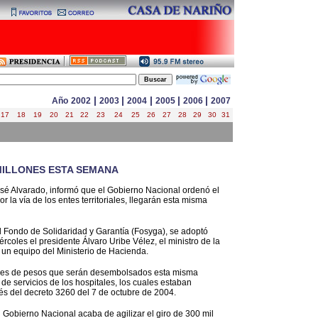
|
|
|
|
|
Año
2002
2003
2004
2005
2006
2007
17
18
19
20
21
22
23
24
25
26
27
28
29
30
31
 MILLONES ESTA SEMANA
osé Alvarado, informó que el Gobierno Nacional ordenó el
la vía de los entes territoriales, llegarán esta misma
l Fondo de Solidaridad y Garantía (Fosyga), se adoptó
rcoles el presidente Álvaro Uribe Vélez, el ministro de la
y un equipo del Ministerio de Hacienda.
lones de pesos que serán desembolsados esta misma
e servicios de los hospitales, los cuales estaban
vés del decreto 3260 del 7 de octubre de 2004.
 Gobierno Nacional acaba de agilizar el giro de 300 mil