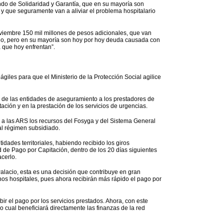
do de Solidaridad y Garantía, que en su mayoría son
 y que seguramente van a aliviar el problema hospitalario
viembre 150 mil millones de pesos adicionales, que van
diado, pero en su mayoría son hoy por hoy deuda causada con
a que hoy enfrentan”.
les para que el Ministerio de la Protección Social agilice
s de las entidades de aseguramiento a los prestadores de
ación y en la prestación de los servicios de urgencias.
 a las ARS los recursos del Fosyga y del Sistema General
 al régimen subsidiado.
tidades territoriales, habiendo recibido los giros
de Pago por Capitación, dentro de los 20 días siguientes
acerlo.
Palacio, esta es una decisión que contribuye en gran
unos hospitales, pues ahora recibirán más rápido el pago por
ir el pago por los servicios prestados. Ahora, con este
 cual beneficiará directamente las finanzas de la red