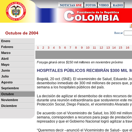
Octubre de 2004
B
uscar
Enero
Febrero
1
2
3
4
5
6
7
8
9
10
11
12
13
14
15
16
Marzo
Abril
Fosyga girará otros $150 mil millones en noviembre próximo
Mayo
HOSPITALES PÚBLICOS RECIBIRÁN $300 MIL
Junio
Julio
Bogotá, 20 oct. (SNE). El viceministro de Salud, Eduardo J
Agosto
desembolso inmediato de 300 mil millones de pesos que, por 
semana a los hospitales públicos del país.
Septiembre
Octubre
La decisión de agilizar el desembolso de estos recursos de
Noviembre
durante una reunión extraordinaria que sostuvieron este mié
Protección Social, Diego Palacio, el viceministro Alvarado 
Diciembre
De acuerdo con el Viceministro de Salud, los 300 mil mil
semana, corresponden a recursos para pago de prestación d
represados y que el Gobierno Nacional logró agilizar a tra
“Queremos decir –anunció el Viceministro de Salud– que el