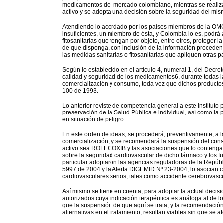
medicamentos del mercado colombiano, mientras se realizan
activo y se adopta una decisión sobre la seguridad del mis
Atendiendo lo acordado por los países miembros de la OMC,
insuficientes, un miembro de ésta, y Colombia lo es, podrá
fitosanitarias que tengan por objeto, entre otros, proteger 
de que disponga, con inclusión de la información proceden
las medidas sanitarias o fitosanitarias que apliquen otras 
Según lo establecido en el artículo 4, numeral 1, del Decre
calidad y seguridad de los medicamentos6, durante todas l
comercialización y consumo, toda vez que dichos productos
100 de 1993.
Lo anterior reviste de competencia general a este Institut
preservación de la Salud Pública e individual, así como la
en situación de peligro.
En este orden de ideas, se procederá, preventivamente, a l
comercialización, y se recomendará la suspensión del con
activo sea ROFECOXIB y las asociaciones que lo contengan,
sobre la seguridad cardiovascular de dicho fármaco y los f
particular adoptaron las agencias reguladoras de la Repúbl
5997 de 2004 y la Alerta DIGEMID Nº 23-2004, lo asocian 
cardiovasculares serios, tales como accidente cerebrovascul
Así mismo se tiene en cuenta, para adoptar la actual deci
autorizados cuya indicación terapéutica es análoga al de 
que la suspensión de que aquí se trata, y la recomendació
alternativas en el tratamiento, resultan viables sin que se af