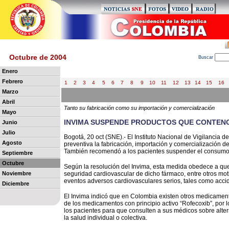
Octubre de 2004
B
uscar
Enero
Febrero
1
2
3
4
5
6
7
8
9
10
11
12
13
14
15
16
Marzo
Abril
Tanto su fabricación como su importación y comercialización
Mayo
INVIMA SUSPENDE PRODUCTOS QUE CONTEN
Junio
Julio
Bogotá, 20 oct (SNE).- El Instituto Nacional de Vigilancia
Agosto
preventiva la fabricación, importación y comercialización d
También recomendó a los pacientes suspender el consumo 
Septiembre
Octubre
Según la resolución del Invima, esta medida obedece a que 
Noviembre
seguridad cardiovascular de dicho fármaco, entre otros mot
eventos adversos cardiovasculares serios, tales como accid
Diciembre
El Invima indicó que en Colombia existen otros medicament
de los medicamentos con principio activo “Rofecoxib”, por
los pacientes para que consulten a sus médicos sobre altern
la salud individual o colectiva.