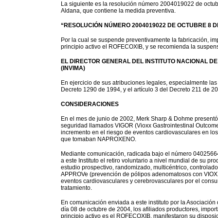
La siguiente es la resolución número 2004019022 de octubre
Aldana, que contiene la medida preventiva.
“RESOLUCIÓN NÚMERO 2004019022 DE OCTUBRE 8 D
Por la cual se suspende preventivamente la fabricación, i
principio activo el ROFECOXIB, y se recomienda la suspen
EL DIRECTOR GENERAL DEL INSTITUTO NACIONAL DE
(INVIMA)
En ejercicio de sus atribuciones legales, especialmente las 
Decreto 1290 de 1994, y el artículo 3 del Decreto 211 de 2
CONSIDERACIONES
En el mes de junio de 2002, Merk Sharp & Dohme presentó 
seguridad llamados VIGOR (Vioxx Gastrointestinal Outcome
incremento en el riesgo de eventos cardiovasculares en l
que tomaban NAPROXENO.
Mediante comunicación, radicada bajo el número 0402566
a este Instituto el retiro voluntario a nivel mundial de su
estudio prospectivo, randomizado, multicéntrico, controla
APPROVe (prevención de pólipos adenomatosos con VIOXX),
eventos cardiovasculares y cerebrovasculares por el cons
tratamiento.
En comunicación enviada a este instituto por la Asociaci
día 08 de octubre de 2004, los afiliados productores, imp
principio activo es el ROFECOXIB, manifestaron su disposici