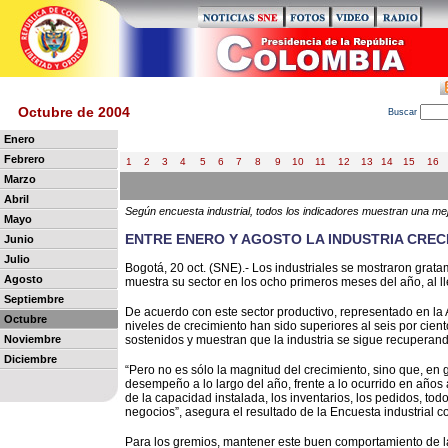
Octubre de 2004
B
uscar
Enero
Febrero
1
2
3
4
5
6
7
8
9
10
11
12
13
14
15
16
Marzo
Abril
Según encuesta industrial, todos los indicadores muestran una me
Mayo
ENTRE ENERO Y AGOSTO LA INDUSTRIA CRECI
Junio
Julio
Bogotá, 20 oct. (SNE).- Los industriales se mostraron grat
Agosto
muestra su sector en los ocho primeros meses del año, al lle
Septiembre
De acuerdo con este sector productivo, representado en la A
Octubre
niveles de crecimiento han sido superiores al seis por cien
Noviembre
sostenidos y muestran que la industria se sigue recuperand
Diciembre
“Pero no es sólo la magnitud del crecimiento, sino que, en
desempeño a lo largo del año, frente a lo ocurrido en años 
de la capacidad instalada, los inventarios, los pedidos, tod
negocios”, asegura el resultado de la Encuesta industrial 
Para los gremios, mantener este buen comportamiento de l