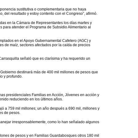
ponencia sustitutiva o complementaria que no haya
o, del resultado y estoy contento con el Congreso”, afirmó.
adas en la Cámara de Representantes los días martes y
es para atender el Programa de Subsidio Alimentario al
templados en el Apoyo Gubernamental Cafetero (AGC) y
res de maíz, sectores afectados por la caída de precios
Carrasquilla señaló que es clarísima y ha requerido un
 Gobierno destinará más de 400 mil millones de pesos que
io y profundo.
mas presidenciales Familias en Acción, Jóvenes en acción y
nido reduciendo en los últimos años.
jó a 759 mil millones; un año después a 690 mil, millones y
es de pesos.
 manejar irresponsablemente, como lo han señalado algunos
illones de pesos y en Familias Guardabosques otros 180 mil