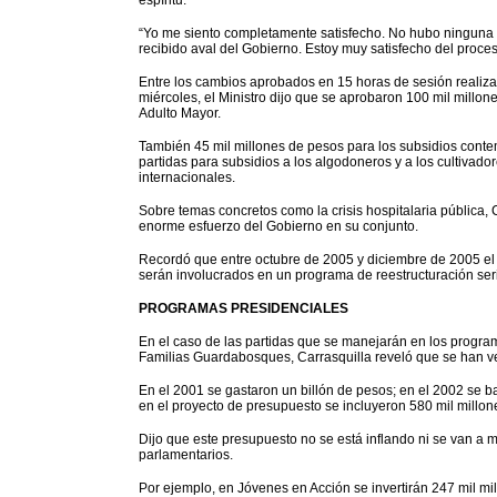
espíritu.
“Yo me siento completamente satisfecho. No hubo ninguna 
recibido aval del Gobierno. Estoy muy satisfecho del proces
Entre los cambios aprobados en 15 horas de sesión realiz
miércoles, el Ministro dijo que se aprobaron 100 mil millon
Adulto Mayor.
También 45 mil millones de pesos para los subsidios con
partidas para subsidios a los algodoneros y a los cultivado
internacionales.
Sobre temas concretos como la crisis hospitalaria pública, 
enorme esfuerzo del Gobierno en su conjunto.
Recordó que entre octubre de 2005 y diciembre de 2005 el
serán involucrados en un programa de reestructuración ser
PROGRAMAS PRESIDENCIALES
En el caso de las partidas que se manejarán en los progra
Familias Guardabosques, Carrasquilla reveló que se han ve
En el 2001 se gastaron un billón de pesos; en el 2002 se ba
en el proyecto de presupuesto se incluyeron 580 mil millon
Dijo que este presupuesto no se está inflando ni se van a
parlamentarios.
Por ejemplo, en Jóvenes en Acción se invertirán 247 mil m