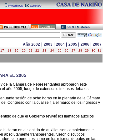
|
|
|
|
|
Año
2002
2003
2004
2005
2006
2007
17
18
19
20
21
22
23
24
25
26
27
28
29
30
31
ARA EL 2005
do y de la Cámara de Representantes aprobaron este
a el año 2005, luego de extensos e intensos debates.
xtenuante sesión de ocho horas en la plenaria de la Cámara
n del Congreso con la cual se fija el marco de los ingresos y
entido de que el Gobierno revivió los llamados auxilios
e hicieron en el sentido de auxilios son completamente
n absolutamente transparentes, fueron discutidos
inadores de ponentes como en los mismos debates en las