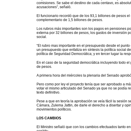
comisiones. Se sabe el destino de cada centavo, es absolu
acusaciones”, señaló.
El funcionario recordó que de los 93,1 billones de pesos e
complementario de 1,5 billones de pesos.
Los rubros más importantes son los pagos en pensiones por 
externa por 32 billones de pesos, los gastos de inversión 
social.
“El rubro mas importante en el presupuesto desde el punto de
un presupuesto que enfatiza en síntesis la política social d
política de Seguridad Democrática; y en tercer lugar la respo
En el caso de la seguridad democrática incluyendo todo el p
de pesos.
A primera hora del miércoles la plenaria del Senado aprobó
Pero como por ley el proyecto tenía que ser aprobado a más 
votar el mismo articulado del Senado ya que no se podía re
texto definitivo.
Pese a que en teoría la aprobación se veía fácil la sesión s
Cámara, Zulema Jattin, de darle el derecho a disertar y opin
movimientos políticos.
LOS CAMBIOS
El Ministro señaló que con los cambios efectuados tanto 