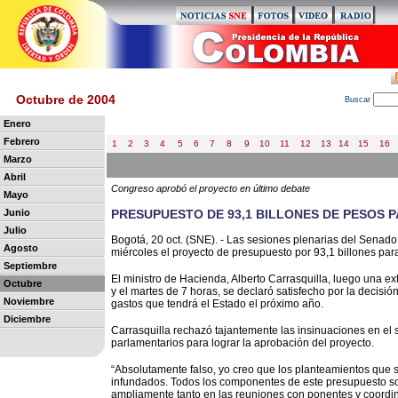
Octubre de 2004
B
uscar
Enero
Febrero
1
2
3
4
5
6
7
8
9
10
11
12
13
14
15
16
Marzo
Abril
Congreso aprobó el proyecto en último debate
Mayo
Junio
PRESUPUESTO DE 93,1 BILLONES DE PESOS P
Julio
Bogotá, 20 oct. (SNE). - Las sesiones plenarias del Sena
Agosto
miércoles el proyecto de presupuesto por 93,1 billones par
Septiembre
El ministro de Hacienda, Alberto Carrasquilla, luego una e
Octubre
y el martes de 7 horas, se declaró satisfecho por la decisió
Noviembre
gastos que tendrá el Estado el próximo año.
Diciembre
Carrasquilla rechazó tajantemente las insinuaciones en el s
parlamentarios para lograr la aprobación del proyecto.
“Absolutamente falso, yo creo que los planteamientos que s
infundados. Todos los componentes de este presupuesto so
ampliamente tanto en las reuniones con ponentes y coord