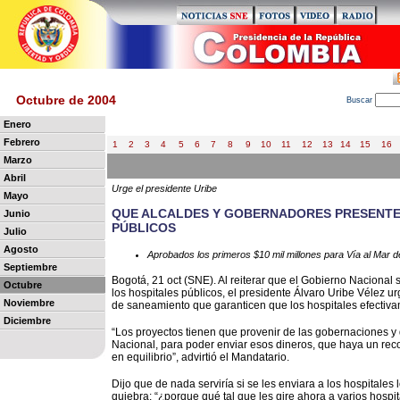
Octubre de 2004
B
uscar
Enero
Febrero
1
2
3
4
5
6
7
8
9
10
11
12
13
14
15
16
Marzo
Abril
Urge el presidente Uribe
Mayo
QUE ALCALDES Y GOBERNADORES PRESENTE
Junio
PÚBLICOS
Julio
Agosto
Aprobados los primeros $10 mil millones para Vía al Mar d
Septiembre
Bogotá, 21 oct (SNE). Al reiterar que el Gobierno Nacional
Octubre
los hospitales públicos, el presidente Álvaro Uribe Vélez u
Noviembre
de saneamiento que garanticen que los hospitales efectiva
Diciembre
“Los proyectos tienen que provenir de las gobernaciones y 
Nacional, para poder enviar esos dineros, que haya un rec
en equilibrio”, advirtió el Mandatario.
Dijo que de nada serviría si se les enviara a los hospitales
quiebra: “¿porque qué tal que les gire ahora a varios hosp