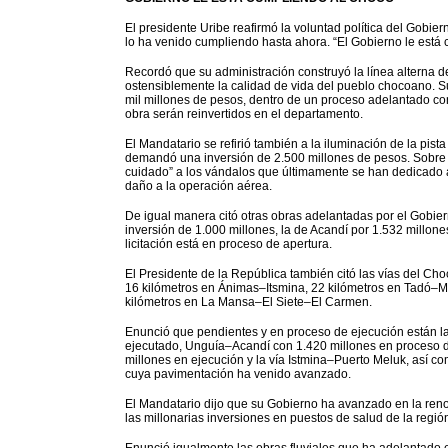
El presidente Uribe reafirmó la voluntad política del Gobier
lo ha venido cumpliendo hasta ahora. “El Gobierno le está
Recordó que su administración construyó la línea alterna de
ostensiblemente la calidad de vida del pueblo chocoano. S
mil millones de pesos, dentro de un proceso adelantado con
obra serán reinvertidos en el departamento.
El Mandatario se refirió también a la iluminación de la pis
demandó una inversión de 2.500 millones de pesos. Sobre
cuidado” a los vándalos que últimamente se han dedicado a
daño a la operación aérea.
De igual manera citó otras obras adelantadas por el Gobie
inversión de 1.000 millones, la de Acandí por 1.532 millon
licitación está en proceso de apertura.
El Presidente de la República también citó las vías del Choc
16 kilómetros en Ánimas–Itsmina, 22 kilómetros en Tadó–M
kilómetros en La Mansa–El Siete–El Carmen.
Enunció que pendientes y en proceso de ejecución están la
ejecutado, Unguía–Acandí con 1.420 millones en proceso
millones en ejecución y la vía Istmina–Puerto Meluk, así co
cuya pavimentación ha venido avanzado.
El Mandatario dijo que su Gobierno ha avanzado en la reno
las millonarias inversiones en puestos de salud de la regió