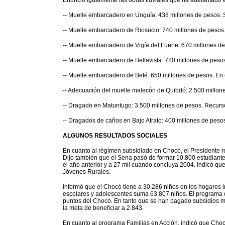
Enunció igualmente las obras fluviales que ha adelantado 
-- Muelle embarcadero en Unguía: 438 millones de pesos. 
-- Muelle embarcadero de Riosucio: 740 millones de pesos.
-- Muelle embarcadero de Vigía del Fuerte: 670 millones de
-- Muelle embarcadero de Bellavista: 720 millones de pesos
-- Muelle embarcadero de Beté: 650 millones de pesos. En
-- Adecuación del muelle malecón de Quibdó: 2.500 millon
-- Dragado en Matuntugo: 3.500 millones de pesos. Recurs
-- Dragados de caños en Bajo Atrato: 400 millones de peso
ALGUNOS RESULTADOS SOCIALES
En cuanto al régimen subsidiado en Chocó, el Presidente r
Dijo también que el Sena pasó de formar 10.800 estudiante
el año anterior y a 27 mil cuando concluya 2004. Indicó q
Jóvenes Rurales.
Informó que el Chocó tiene a 30.286 niños en los hogares infa
escolares y adolescentes suma 63.807 niños. El programa 
puntos del Chocó. En tanto que se han pagado subsidios m
la meta de beneficiar a 2.843.
En cuanto al programa Familias en Acción, indicó que Chocó