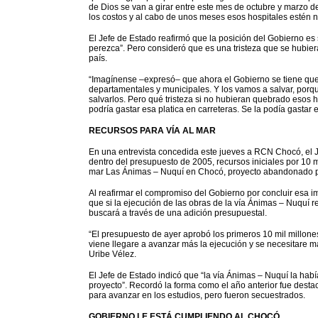
de Dios se van a girar entre este mes de octubre y marzo de
los costos y al cabo de unos meses esos hospitales esté
El Jefe de Estado reafirmó que la posición del Gobierno es s
perezca”. Pero consideró que es una tristeza que se hubier
país.
“Imagínense –expresó– que ahora el Gobierno se tiene que 
departamentales y municipales. Y los vamos a salvar, porqu
salvarlos. Pero qué tristeza si no hubieran quebrado esos 
podría gastar esa platica en carreteras. Se la podía gastar 
RECURSOS PARA VÍA AL MAR
En una entrevista concedida este jueves a RCN Chocó, el 
dentro del presupuesto de 2005, recursos iniciales por 10 m
mar Las Ánimas – Nuquí en Chocó, proyecto abandonado por
Al reafirmar el compromiso del Gobierno por concluir esa i
que si la ejecución de las obras de la vía Ánimas – Nuquí r
buscará a través de una adición presupuestal.
“El presupuesto de ayer aprobó los primeros 10 mil millone
viene llegare a avanzar más la ejecución y se necesitare má
Uribe Vélez.
El Jefe de Estado indicó que “la vía Ánimas – Nuquí la habí
proyecto”. Recordó la forma como el año anterior fue dest
para avanzar en los estudios, pero fueron secuestrados.
GOBIERNO LE ESTÁ CUMPLIENDO AL CHOCÓ