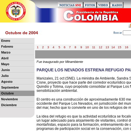
Octubre de 2004
B
uscar
Enero
Febrero
1
2
3
4
5
6
7
8
9
10
11
12
13
14
15
16
Marzo
Abril
Fue inaugurado por Minambiente
Mayo
PARQUE LOS NEVADOS ESTRENA REFUGIO PAR
Junio
Julio
Manizales, 21 oct (SNE). La ministra de Ambiente, Sandra Su
Agosto
Cisne, proyecto que hace parte del corredor ecoturístico q
Quindío y Tolima, cuyo propósito consolidar al Parque Lo
Septiembre
sensibilización ambiental.
Octubre
Noviembre
El centro es una construcción de aproximadamente 630 met
occidente del Parque Los Nevados, en jurisdicción del munic
Diciembre
del mar, hecho que lo convierte en uno de los refugios de
La idea del refugio es que la actividad ecoturística se focal
un lugar adecuado para alojamiento de visitantes, control d
montañistas, espacio para la formación, entrenamiento de d
programas de participación social en la conservación, con