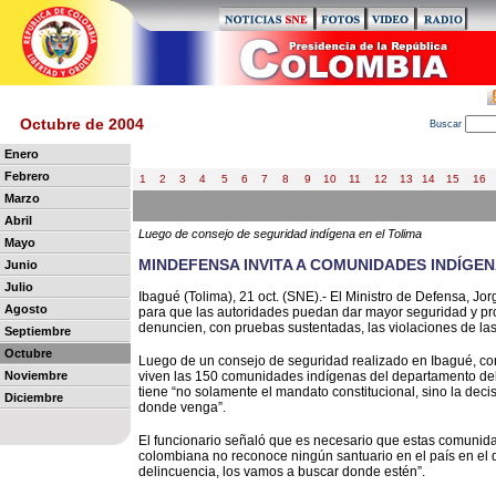
Octubre de 2004
B
uscar
Enero
Febrero
1
2
3
4
5
6
7
8
9
10
11
12
13
14
15
16
Marzo
Abril
Luego de consejo de seguridad indígena en el Tolima
Mayo
MINDEFENSA INVITA A COMUNIDADES INDÍGE
Junio
Julio
Ibagué (Tolima), 21 oct. (SNE).- El Ministro de Defensa, Jo
Agosto
para que las autoridades puedan dar mayor seguridad y pr
denuncien, con pruebas sustentadas, las violaciones de las
Septiembre
Octubre
Luego de un consejo de seguridad realizado en Ibagué, con 
Noviembre
viven las 150 comunidades indígenas del departamento del 
tiene “no solamente el mandato constitucional, sino la deci
Diciembre
donde venga”.
El funcionario señaló que es necesario que estas comunida
colombiana no reconoce ningún santuario en el país en el 
delincuencia, los vamos a buscar donde estén”.