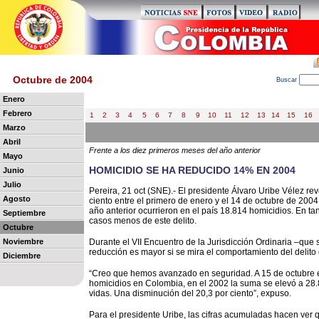
Octubre de 2004
B
uscar
Enero
Febrero
1
2
3
4
5
6
7
8
9
10
11
12
13
14
15
16
Marzo
Abril
Frente a los diez primeros meses del año anterior
Mayo
HOMICIDIO SE HA REDUCIDO 14% EN 2004
Junio
Julio
Pereira, 21 oct (SNE).- El presidente Álvaro Uribe Vélez r
Agosto
ciento entre el primero de enero y el 14 de octubre de 2004
año anterior ocurrieron en el país 18.814 homicidios. En ta
Septiembre
casos menos de este delito.
Octubre
Noviembre
Durante el VII Encuentro de la Jurisdicción Ordinaria –que 
reducción es mayor si se mira el comportamiento del delito
Diciembre
“Creo que hemos avanzado en seguridad. A 15 de octubre e
homicidios en Colombia, en el 2002 la suma se elevó a 28.
vidas. Una disminución del 20,3 por ciento”, expuso.
Para el presidente Uribe, las cifras acumuladas hacen ver 