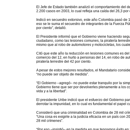
El Jefe de Estado también analizó el comportamiento del de
2.200 casos en 2003, lo cual refleja una caída del 26,3 por 
Indicó en secuestro extorsivo, este año Colombia pasó de 1
eso se le suma el secuestro de integrantes de la Fuerza Pú
por ciento”, detalló.
El Presidente informó que el Gobierno viene haciendo seg
ciudadano, como las lesiones comunes, la piratería terrestre
mismo que al robo de automotores y motocicletas, los cuale
Citó que este año la reducción en lesiones comunes es del 1
comercio del 12, en hurto a personas del 14, en robo de au
piratería terrestre del 42 por ciento.
A pesar de estos mejores resultados, el Mandatario consider
“no puede ser objeto de medida”.
“El Gobierno –agregó– no puede estar tranquilo por la simple
Gobierno tiene que ser por devolverles plenamente a los col
vida y a la libertad”.
El presidente Uribe indicó que el esfuerzo del Gobierno par
derrotar la impunidad, en lo cual es fundamental el papel cu
Consideró que una criminalidad en Colombia de 28 mil críme
“Una cosa es exigirle a la justicia eficacia en un país con 2
28 mil crímenes”.
“Por eso –insistió– en la medida en que tengamos éxito en