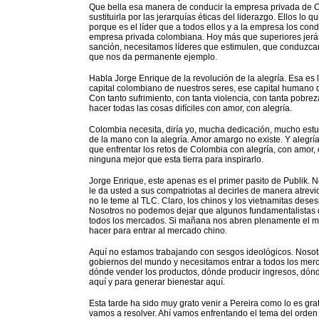
Que bella esa manera de conducir la empresa privada de Co
sustituirla por las jerarquías éticas del liderazgo. Ellos lo 
porque es el líder que a todos ellos y a la empresa los co
empresa privada colombiana. Hoy más que superiores jerár
sanción, necesitamos líderes que estimulen, que conduzcan
que nos da permanente ejemplo.
Habla Jorge Enrique de la revolución de la alegría. Esa es
capital colombiano de nuestros seres, ese capital humano de
Con tanto sufrimiento, con tanta violencia, con tanta pobre
hacer todas las cosas difíciles con amor, con alegría.
Colombia necesita, diría yo, mucha dedicación, mucho estud
de la mano con la alegría. Amor amargo no existe. Y alegrí
que enfrentar los retos de Colombia con alegría, con amor, 
ninguna mejor que esta tierra para inspirarlo.
Jorge Enrique, este apenas es el primer pasito de Publik
le da usted a sus compatriotas al decirles de manera atrevi
no le teme al TLC. Claro, los chinos y los vietnamitas des
Nosotros no podemos dejar que algunos fundamentalistas de 
todos los mercados. Si mañana nos abren plenamente el 
hacer para entrar al mercado chino.
Aquí no estamos trabajando con sesgos ideológicos. Nosot
gobiernos del mundo y necesitamos entrar a todos los me
dónde vender los productos, dónde producir ingresos, dón
aquí y para generar bienestar aquí.
Esta tarde ha sido muy grato venir a Pereira como lo es gra
vamos a resolver. Ahí vamos enfrentando el tema del orden p