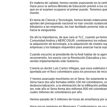
En materia de calidad, hemos venido avanzando en la certif
Hace poco la señora Ministra de Educación premió a los c
que en el examen ocuparon el primer puesto. Tenemos que c
mundo.
En tema de Ciencia y Tecnología, hemos tenido estancamien
aportes del presupuesto nacional no han crecido sustancial
tributarios a las empresas, les han facilitado ponerse más 
hacia la vanguardia.
De ahí la importancia, de que cara al TLC, cuando ya hemo
Comunidad Andina y MERCOSUR, combinemos los esfuerzos e
la adquisición de tecnología, a la adquisición de niveles su
empresas y los trabajos requeridos para avanzar hacía sup
Cuando escucho al presidente de la Andi hablar de la agend
reconversión, los asocio con la Revolución Educativa y los 
venido implementando este Gobierno.
Creería yo doctor Luis Carlos Villegas, que esos estímulos t
aportada por el fisco colombiano para los procesos de recon
Y hemos avanzado muchísimo en el Sena. No solamente en la 
Sena hace dos año formaba millón 100 mil colombianos, este
desburocratización, a la eliminación de la infiltración politi
ser, este año el Sena forma dos millones 600 mil colombia
cuatro millones de colombianos por año.
Hemos pasado de 5 millones de horas de enseñanza por añ
Hace pocas semanas en Mosquera, Cundinamarca, en un diá