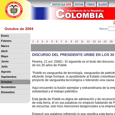
Octubre de 2004
B
uscar
Enero
Febrero
1
2
3
4
5
6
7
8
9
10
11
12
13
14
15
16
Marzo
Abril
DISCURSO DEL PRESIDENTE URIBE EN LOS 30
Mayo
Junio
Pereira, 21 oct. (SNE).- El siguiente es el texto del discurs
de los 30 años de Publik.
Julio
Agosto
“Publik es vanguardia de tecnología, vanguardia de patrio
eficiente Jorge Enrique, si ayudándole al Estado colombian
Septiembre
proyecto de vanguardia tecnológica o liderando una causa d
Octubre
Noviembre
Aquí encuentro la fusión ejemplar y extraordinaria de la em
solidaridad y el trabajo patriótico.
Diciembre
Esta gesta de Publik es digna de admiración y de reconocim
de esta tierra, él en sus palabras no empezó hablando de P
de escuchar, solo hizo menciones tangenciales a la empres
Empezó sus palabras refiriendo lo que significa esta tierra 