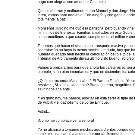
hago con alegría, con amor por Colombia.
Que se aburran y malhumoren don Manuel y don Jorge. Noso
tarea, vamos para adelante. Con alegría y con gana a darl
totalmente la paz.
Monseñor Tulio no me oyó esa partecita, pero cuando vine
mil niñitos de Bienestar Familiar, ampliados en este Gobiern
comprometimos a que cuando completemos el millón vamos a
Tenemos que hacer el sistema de transporte masivo y hace
contratación no haya la menor sombra de duda, hay que ha
hubiera quedado bien hecha la conciliación del pleito de l
Tribunal de Arbitramento dio su último visto bueno. Yo cre
Vamos a prepararnos para que ahora los cafeteros echen un
ejemplo, sean bien importantes y que en diciembre los colo
¿Qué me recuerda María Isabel? El Parque Temático. Yo cr
resolver. ¿Sí salimos adelante? Bueno, bueno, magnífico. Y
salir todos adelante.
Y es grato hoy, me parece, asociar en esta tierra el tiple de
de Publik y el patriotismo de Jorge Enrique.
Astrid...
¡Cómo me complace verla señora!
Yo no alcancé a tomarme muchos aguardientes porque dejé 
tomé me los alcancé a acompañar por ahí leyéndolo.