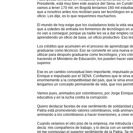
Presidente, está muy bien este avance del Sena, en Cundi
vamos a tener 170 mil, en Bogotá teníamos 160 mil estudia
que a nosotros antes nos recibían para ser tecnólogos en 
oficio. Les dije, es lo que requerimos muchachos.
El mundo de hoy exige que los ciudadanos toda la vida s
que a ustedes de entrada los formemos de tecnólogos en ad
no van a conseguir, porque ya nadie les va a dar empleo 
aprendiendo un oficio de base, un oficio productivo. Eso le
Los créditos que acumulen en el proceso de aprendizaje de
graduarse como técnicos. Eso se convierte en una nueva esc
utilizar para después graduarse como tecnólogos, y los cré
haciendo el Ministerio de Educación, los pueden hacer val
superior.
Ese es un cambio conceptual bien importante, impulsado po
Enrique e impulsado por el SENA. Confiamos que le sirva 
enormemente a la competitividad del país, que le sirva e
tengamos un concepto permanente de vida, que nos permita 
Vamos pues, animados por colombianos, por Jorge Enrique,
educativa y en la lucha contra la corrupción.
Quiero destacar facetas de ese sentimiento de solidaridad p
Patria está promoviendo valores colombianos, está animan
animando a los colombianos a hacer inversiones, a creer 
Cuando veíamos el otro piso de la empresa, me introducía 
decía: mis compañeros de trabajo, y lo decía con un sentimi
mi me conmovían el superior sentimiento de la Patria. Se re