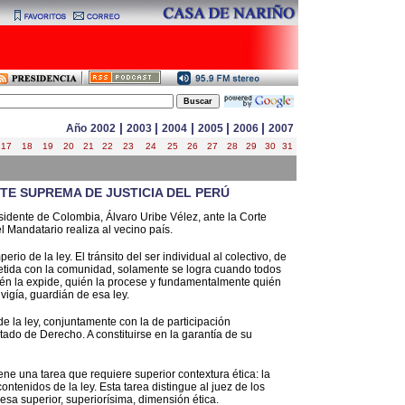
|
|
|
|
|
Año
2002
2003
2004
2005
2006
2007
17
18
19
20
21
22
23
24
25
26
27
28
29
30
31
TE SUPREMA DE JUSTICIA DEL PERÚ
sidente de Colombia, Álvaro Uribe Vélez, ante la Corte
l Mandatario realiza al vecino país.
io de la ley. El tránsito del ser individual al colectivo, de
metida con la comunidad, solamente se logra cuando todos
én la expide, quién la procese y fundamentalmente quién
 vigía, guardián de esa ley.
de la ley, conjuntamente con la de participación
tado de Derecho. A constituirse en la garantía de su
ene una tarea que requiere superior contextura ética: la
ntenidos de la ley. Esta tarea distingue al juez de los
esa superior, superiorísima, dimensión ética.