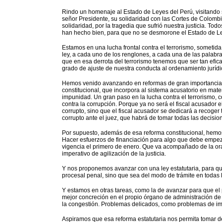
Rindo un homenaje al Estado de Leyes del Perú, visitando 
señor Presidente, su solidaridad con las Cortes de Colombi
solidaridad, por la tragedia que sufrió nuestra justicia. To
han hecho bien, para que no se desmorone el Estado de L
Estamos en una lucha frontal contra el terrorismo, sometida
ley, a cada uno de los renglones, a cada una de las palabra
que en esa derrota del terrorismo tenemos que ser tan efica
grado de ajuste de nuestra conducta al ordenamiento jurídi
Hemos venido avanzando en reformas de gran importancia p
constitucional, que incorpora al sistema acusatorio en mat
impunidad. Un gran paso en la lucha contra el terrorismo, c
contra la corrupción. Porque ya no será el fiscal acusador 
corrupto, sino que el fiscal acusador se dedicará a recoger
corrupto ante el juez, que habrá de tomar todas las decisio
Por supuesto, además de esa reforma constitucional, hemos
Hacer esfuerzos de financiación para algo que debe empezar
vigencia el primero de enero. Que va acompañado de la ora
imperativo de agilización de la justicia.
Y nos proponemos avanzar con una ley estatutaria, para q
procesal penal, sino que sea del modo de trámite en todas l
Y estamos en otras tareas, como la de avanzar para que el 
mejor concreción en el propio órgano de administración de 
la congestión. Problemas delicados, como problemas de i
Aspiramos que esa reforma estatutaria nos permita tomar de