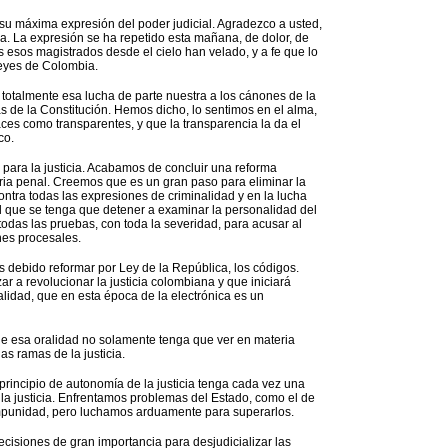
su máxima expresión del poder judicial. Agradezco a usted,
a. La expresión se ha repetido esta mañana, de dolor, de
dos esos magistrados desde el cielo han velado, y a fe que lo
eyes de Colombia.
 totalmente esa lucha de parte nuestra a los cánones de la
s de la Constitución. Hemos dicho, lo sentimos en el alma,
ces como transparentes, y que la transparencia la da el
co.
ara la justicia. Acabamos de concluir una reforma
eria penal. Creemos que es un gran paso para eliminar la
ontra todas las expresiones de criminalidad y en la lucha
el que se tenga que detener a examinar la personalidad del
 todas las pruebas, con toda la severidad, para acusar al
nes procesales.
 debido reformar por Ley de la República, los códigos.
 a revolucionar la justicia colombiana y que iniciará
lidad, que en esta época de la electrónica es un
ue esa oralidad no solamente tenga que ver en materia
as ramas de la justicia.
principio de autonomía de la justicia tenga cada vez una
la justicia. Enfrentamos problemas del Estado, como el de
mpunidad, pero luchamos arduamente para superarlos.
cisiones de gran importancia para desjudicializar las