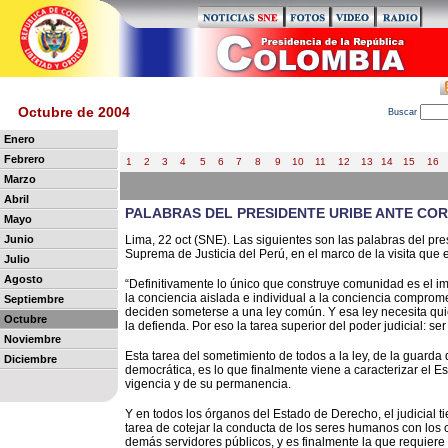
Octubre de 2004
B
uscar
Enero
Febrero
1
2
3
4
5
6
7
8
9
10
11
12
13
14
15
16
Marzo
Abril
PALABRAS DEL PRESIDENTE URIBE ANTE COR
Mayo
Junio
Lima, 22 oct (SNE). Las siguientes son las palabras del pre
Suprema de Justicia del Perú, en el marco de la visita que e
Julio
Agosto
“Definitivamente lo único que construye comunidad es el imper
la conciencia aislada e individual a la conciencia compro
Septiembre
deciden someterse a una ley común. Y esa ley necesita qui
Octubre
la defienda. Por eso la tarea superior del poder judicial: ser
Noviembre
Esta tarea del sometimiento de todos a la ley, de la guarda 
Diciembre
democrática, es lo que finalmente viene a caracterizar el Es
vigencia y de su permanencia.
Y en todos los órganos del Estado de Derecho, el judicial ti
tarea de cotejar la conducta de los seres humanos con los co
demás servidores públicos, y es finalmente la que requiere 