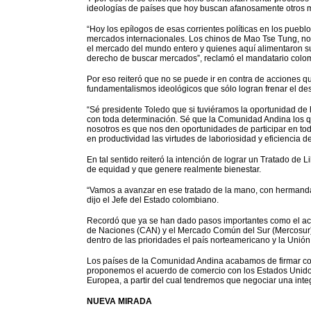
ideologías de países que hoy buscan afanosamente otros 
“Hoy los epílogos de esas corrientes políticas en los pueb
mercados internacionales. Los chinos de Mao Tse Tung, no
el mercado del mundo entero y quienes aquí alimentaron su
derecho de buscar mercados”, reclamó el mandatario colo
Por eso reiteró que no se puede ir en contra de acciones 
fundamentalismos ideológicos que sólo logran frenar el des
“Sé presidente Toledo que si tuviéramos la oportunidad de
con toda determinación. Sé que la Comunidad Andina los q
nosotros es que nos den oportunidades de participar en to
en productividad las virtudes de laboriosidad y eficiencia d
En tal sentido reiteró la intención de lograr un Tratado d
de equidad y que genere realmente bienestar.
“Vamos a avanzar en ese tratado de la mano, con hermanda
dijo el Jefe del Estado colombiano.
Recordó que ya se han dado pasos importantes como el ac
de Naciones (CAN) y el Mercado Común del Sur (Mercosur)
dentro de las prioridades el país norteamericano y la Unió
Los países de la Comunidad Andina acabamos de firmar co
proponemos el acuerdo de comercio con los Estados Unidos
Europea, a partir del cual tendremos que negociar una inte
NUEVA MIRADA