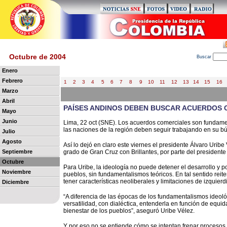
Octubre de 2004
B
uscar
Enero
Febrero
1
2
3
4
5
6
7
8
9
10
11
12
13
14
15
16
Marzo
Abril
PAÍSES ANDINOS DEBEN BUSCAR ACUERDOS 
Mayo
Junio
Lima, 22 oct (SNE). Los acuerdos comerciales son fundamen
las naciones de la región deben seguir trabajando en su b
Julio
Agosto
Así lo dejó en claro este viernes el presidente Álvaro Uribe 
Septiembre
grado de Gran Cruz con Brillantes, por parte del presidente
Octubre
Para Uribe, la ideología no puede detener el desarrollo y po
Noviembre
pueblos, sin fundamentalismos teóricos. En tal sentido re
tener características neoliberales y limitaciones de izquie
Diciembre
“A diferencia de las épocas de los fundamentalismos ideol
versatilidad, con dialéctica, entenderla en función de equid
bienestar de los pueblos”, aseguró Uribe Vélez.
Y por eso no se entiende cómo se intentan frenar procesos