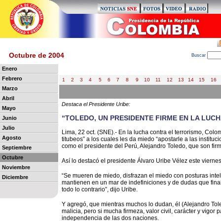
Octubre de 2004
B
uscar
Enero
Febrero
1
2
3
4
5
6
7
8
9
10
11
12
13
14
15
16
Marzo
Abril
Destaca el Presidente Uribe:
Mayo
“TOLEDO, UN PRESIDENTE FIRME EN LA LUC
Junio
Julio
Lima, 22 oct. (SNE).- En la lucha contra el terrorismo, Colo
Agosto
titubeos” a los cuales les da miedo “apostarle a las instit
como el presidente del Perú, Alejandro Toledo, que son firm
Septiembre
Octubre
Así lo destacó el presidente Álvaro Uribe Vélez este viernes,
Noviembre
“Se mueren de miedo, disfrazan el miedo con posturas intel
Diciembre
mantienen en un mar de indefiniciones y de dudas que fina
todo lo contrario”, dijo Uribe.
Y agregó, que mientras muchos lo dudan, él (Alejandro Tole
malicia, pero si mucha firmeza, valor civil, carácter y vigor
independencia de las dos naciones.