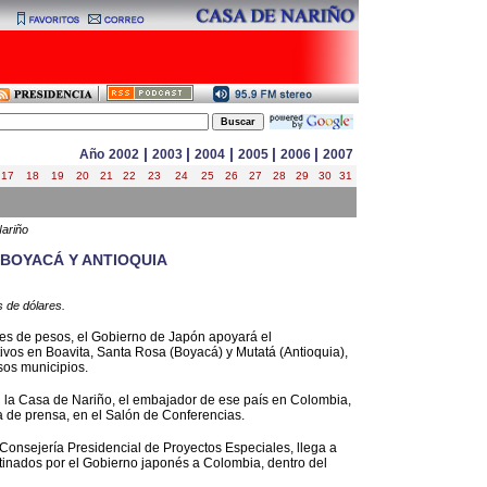
|
|
|
|
|
Año
2002
2003
2004
2005
2006
2007
17
18
19
20
21
22
23
24
25
26
27
28
29
30
31
Nariño
 BOYACÁ Y ANTIOQUIA
 de dólares.
nes de pesos, el Gobierno de Japón apoyará el
ivos en Boavita, Santa Rosa (Boyacá) y Mutatá (Antioquia),
sos municipios.
en la Casa de Nariño, el embajador de ese país en Colombia,
 de prensa, en el Salón de Conferencias.
 Consejería Presidencial de Proyectos Especiales, llega a
stinados por el Gobierno japonés a Colombia, dentro del