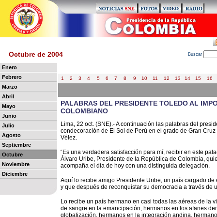
Octubre de 2004
B
uscar
Enero
Febrero
1
2
3
4
5
6
7
8
9
10
11
12
13
14
15
16
Marzo
Abril
PALABRAS DEL PRESIDENTE TOLEDO AL IM
Mayo
COLOMBIANO
Junio
Lima, 22 oct. (SNE).- A continuación las palabras del presi
Julio
condecoración de El Sol de Perú en el grado de Gran Cruz c
Agosto
Vélez.
Septiembre
“Es una verdadera satisfacción para mí, recibir en este pal
Octubre
Álvaro Uribe, Presidente de la República de Colombia, qui
Noviembre
acompaña el día de hoy con una distinguida delegación.
Diciembre
Aquí lo recibe amigo Presidente Uribe, un país cargado de 
y que después de reconquistar su democracia a través de u
Lo recibe un país hermano en casi todas las aéreas de la v
de sangre en la emancipación, hermanos en los afanes demo
globalización, hermanos en la integración andina, herma