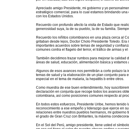
Apreciado amigo Presidente, mi gobierno y yo personalme
estratégico comercial, para lo cual estamos brindando una 
con los Estados Unidos.
Recuerdo con profundo afecto la visita de Estado que realic
generosidad suya, la de su pueblo, la de su familia. Siempr
Recuerdo los niñitos colombianos en una plaza cerca al C
gritaban desde lejos, Doctor Cholo Presidente Toledo. Era
importantes acuerdos sobre temas de seguridad y confianza 
comunes contra el flagelo del terror, el tráfico de armas y el 
También decidimos trazar rumbos para mejorar la calidad d
áreas de salud, educación, alimentación básica y estamos
Algunos de esos avances nos permitirán a corto polazo la i
temas de salud y la elaboración de un plan conjunto para e
especial en el tema de malaria, la hepatitis b entre otros.
Como muestra de ese buen entendimiento, hoy suscribiremo
declaración en conjunta que recoge todos los avances obte
colombiana, así como posiciones comunes respecto al proc
En todos estos esfuerzos, Presidente Uribe, hemos tenido la
reconocimiento a ese empeño y liderazgo que ejerce en su 
relaciones entre nuestros pueblos hermanos, mi gobierno tie
el grado de Gran Cruz con Brillantes, la máxima condecora
En el Sol del Perú, amigo presidente, tiene usted el símb