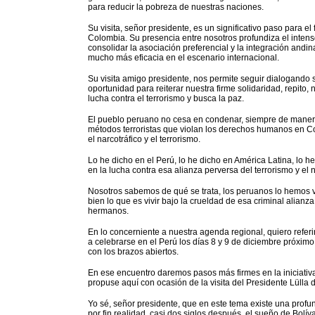
para reducir la pobreza de nuestras naciones.
Su visita, señor presidente, es un significativo paso para el 
Colombia. Su presencia entre nosotros profundiza el inten
consolidar la asociación preferencial y la integración andi
mucho más eficacia en el escenario internacional.
Su visita amigo presidente, nos permite seguir dialogando 
oportunidad para reiterar nuestra firme solidaridad, repito,
lucha contra el terrorismo y busca la paz.
El pueblo peruano no cesa en condenar, siempre de manera
métodos terroristas que violan los derechos humanos en Co
el narcotráfico y el terrorismo.
Lo he dicho en el Perú, lo he dicho en América Latina, lo
en la lucha contra esa alianza perversa del terrorismo y el n
Nosotros sabemos de qué se trata, los peruanos lo hemos v
bien lo que es vivir bajo la crueldad de esa criminal alian
hermanos.
En lo concerniente a nuestra agenda regional, quiero refer
a celebrarse en el Perú los días 8 y 9 de diciembre próximo
con los brazos abiertos.
En ese encuentro daremos pasos más firmes en la iniciat
propuse aquí con ocasión de la visita del Presidente Lülla d
Yo sé, señor presidente, que en este tema existe una profu
por fin realidad, casi dos siglos después, el sueño de Bolív