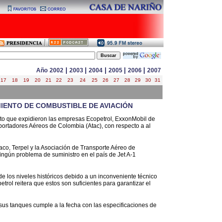
|
|
|
|
|
Año
2002
2003
2004
2005
2006
2007
17
18
19
20
21
22
23
24
25
26
27
28
29
30
31
ENTO DE COMBUSTIBLE DE AVIACIÓN
nto que expidieron las empresas Ecopetrol, ExxonMobil de
ortadores Aéreos de Colombia (Atac), con respecto a al
co, Terpel y la Asociación de Transporte Aéreo de
ngún problema de suministro en el país de Jet A-1
e los niveles históricos debido a un inconveniente técnico
trol reitera que estos son suficientes para garantizar el
s tanques cumple a la fecha con las especificaciones de