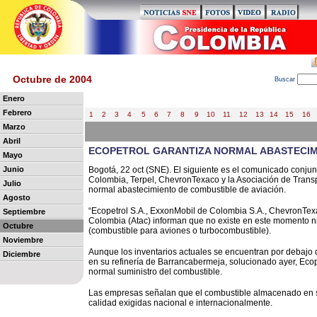
Octubre de 2004
B
uscar
Enero
Febrero
1
2
3
4
5
6
7
8
9
10
11
12
13
14
15
16
Marzo
Abril
ECOPETROL GARANTIZA NORMAL ABASTECIMI
Mayo
Junio
Bogotá, 22 oct (SNE). El siguiente es el comunicado conju
Colombia, Terpel, ChevronTexaco y la Asociación de Transp
Julio
normal abastecimiento de combustible de aviación.
Agosto
“Ecopetrol S.A., ExxonMobil de Colombia S.A., ChevronTexa
Septiembre
Colombia (Atac) informan que no existe en este momento ni
Octubre
(combustible para aviones o turbocombustible).
Noviembre
Aunque los inventarios actuales se encuentran por debajo d
Diciembre
en su refinería de Barrancabermeja, solucionado ayer, Ecope
normal suministro del combustible.
Las empresas señalan que el combustible almacenado en su
calidad exigidas nacional e internacionalmente.