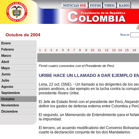
Octubre de 2004
B
uscar
Enero
Febrero
1
2
3
4
5
6
7
8
9
10
11
12
13
14
15
16
Marzo
Abril
Firmó cuatro convenios con el Presidente de Perú
Mayo
Junio
URIBE HACE UN LLAMADO A DAR EJEMPLO E
Julio
Lima, 22 oct. (SNE). - Un llamado a los dirigentes de los s
Agosto
países andinos, a dar ejemplo en la lucha contra la corrupci
Septiembre
presidente Álvaro Uribe.
Octubre
El Jefe de Estado firmó con el presidente del Perú, Alejand
Noviembre
definir los gastos de defensa externa entre Colombia y Perú
Diciembre
El segundo, un Memorando de Entendimiento para el fortalec
la impunidad.
El tercero, un acuerdo modificatorio del Convenio Bolivaria
cuarto la declaración conjunta de los dos Mandatarios.