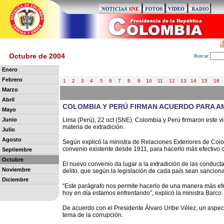
Octubre de 2004
B
uscar
Enero
Febrero
1
2
3
4
5
6
7
8
9
10
11
12
13
14
15
16
Marzo
Abril
COLOMBIA Y PERÚ FIRMAN ACUERDO PARA AM
Mayo
Junio
Lima (Perú), 22 oct (SNE). Colombia y Perú firmaron este v
materia de extradición.
Julio
Agosto
Según explicó la ministra de Relaciones Exteriores de Colom
convenio existente desde 1911, para hacerlo más efectivo co
Septiembre
Octubre
El nuevo convenio da lugar a la extradición de las conduc
Noviembre
delito, que según la legislación de cada país sean sancion
Diciembre
“Este parágrafo nos permite hacerlo de una manera más efect
hoy en día estamos enfrentando”, explicó la ministra Barco.
De acuerdo con el Presidente Álvaro Uribe Vélez, un aspec
tema de la corrupción.