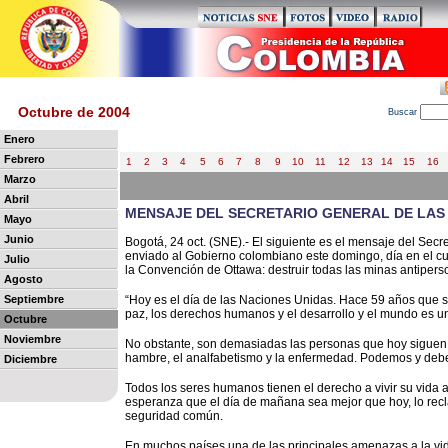
Octubre de 2004
B
uscar
Enero
Febrero
1
2
3
4
5
6
7
8
9
10
11
12
13
14
15
16
Marzo
Abril
MENSAJE DEL SECRETARIO GENERAL DE LAS
Mayo
Junio
Bogotá, 24 oct. (SNE).- El siguiente es el mensaje del Secr
enviado al Gobierno colombiano este domingo, día en el c
Julio
la Convención de Ottawa: destruir todas las minas antipers
Agosto
Septiembre
“Hoy es el día de las Naciones Unidas. Hace 59 años que 
paz, los derechos humanos y el desarrollo y el mundo es un 
Octubre
Noviembre
No obstante, son demasiadas las personas que hoy siguen si
hambre, el analfabetismo y la enfermedad. Podemos y deb
Diciembre
Todos los seres humanos tienen el derecho a vivir su vida a
esperanza que el día de mañana sea mejor que hoy, lo rec
seguridad común.
En muchos países una de las principales amenazas a la vida