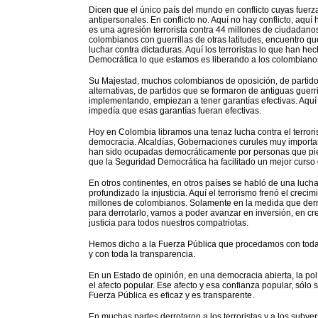
Dicen que el único país del mundo en conflicto cuyas fuerza
antipersonales. En conflicto no. Aquí no hay conflicto, aquí 
es una agresión terrorista contra 44 millones de ciudadanos
colombianos con guerrillas de otras latitudes, encuentro qu
luchar contra dictaduras. Aquí los terroristas lo que han h
Democrática lo que estamos es liberando a los colombianos
Su Majestad, muchos colombianos de oposición, de partidos d
alternativas, de partidos que se formaron de antiguas guer
implementando, empiezan a tener garantías efectivas. Aquí 
impedía que esas garantías fueran efectivas.
Hoy en Colombia libramos una tenaz lucha contra el terror
democracia. Alcaldías, Gobernaciones curules muy importan
han sido ocupadas democráticamente por personas que pien
que la Seguridad Democrática ha facilitado un mejor curso 
En otros continentes, en otros países se habló de una lucha g
profundizado la injusticia. Aquí el terrorismo frenó el crec
millones de colombianos. Solamente en la medida que der
para derrotarlo, vamos a poder avanzar en inversión, en cr
justicia para todos nuestros compatriotas.
Hemos dicho a la Fuerza Pública que procedamos con toda la 
y con toda la transparencia.
En un Estado de opinión, en una democracia abierta, la pol
el afecto popular. Ese afecto y esa confianza popular, sól
Fuerza Pública es eficaz y es transparente.
En muchas partes derrotaron a los terroristas y a los subve