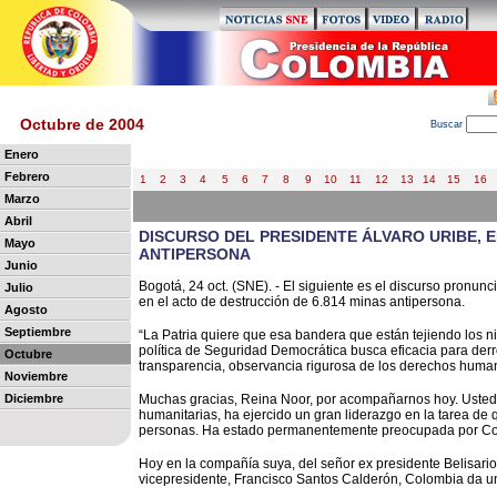
Octubre de 2004
B
uscar
Enero
Febrero
1
2
3
4
5
6
7
8
9
10
11
12
13
14
15
16
Marzo
Abril
DISCURSO DEL PRESIDENTE ÁLVARO URIBE, 
Mayo
ANTIPERSONA
Junio
Bogotá, 24 oct. (SNE). - El siguiente es el discurso pronunc
Julio
en el acto de destrucción de 6.814 minas antipersona.
Agosto
Septiembre
“La Patria quiere que esa bandera que están tejiendo los ni
política de Seguridad Democrática busca eficacia para derrot
Octubre
transparencia, observancia rigurosa de los derechos humano
Noviembre
Diciembre
Muchas gracias, Reina Noor, por acompañarnos hoy. Usted 
humanitarias, ha ejercido un gran liderazgo en la tarea de
personas. Ha estado permanentemente preocupada por Co
Hoy en la compañía suya, del señor ex presidente Belisario 
vicepresidente, Francisco Santos Calderón, Colombia da u