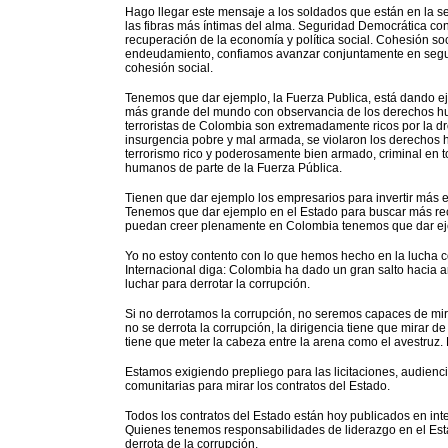
Hago llegar este mensaje a los soldados que están en la se
las fibras más íntimas del alma. Seguridad Democrática con 
recuperación de la economía y política social. Cohesión soci
endeudamiento, confiamos avanzar conjuntamente en segur
cohesión social.
Tenemos que dar ejemplo, la Fuerza Publica, está dando eje
más grande del mundo con observancia de los derechos huma
terroristas de Colombia son extremadamente ricos por la dr
insurgencia pobre y mal armada, se violaron los derechos 
terrorismo rico y poderosamente bien armado, criminal en t
humanos de parte de la Fuerza Pública.
Tienen que dar ejemplo los empresarios para invertir más
Tenemos que dar ejemplo en el Estado para buscar más recur
puedan creer plenamente en Colombia tenemos que dar ejem
Yo no estoy contento con lo que hemos hecho en la lucha co
Internacional diga: Colombia ha dado un gran salto hacia a
luchar para derrotar la corrupción.
Si no derrotamos la corrupción, no seremos capaces de mir
no se derrota la corrupción, la dirigencia tiene que mirar de 
tiene que meter la cabeza entre la arena como el avestruz. 
Estamos exigiendo prepliego para las licitaciones, audienc
comunitarias para mirar los contratos del Estado.
Todos los contratos del Estado están hoy publicados en int
Quienes tenemos responsabilidades de liderazgo en el Esta
derrota de la corrupción.