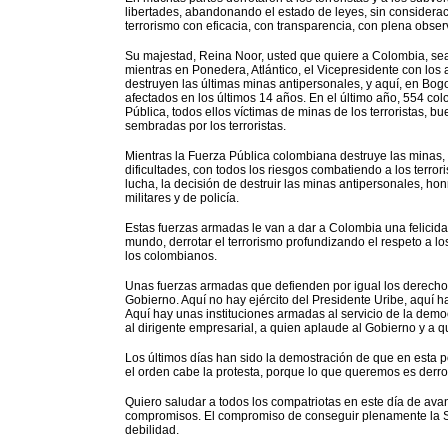
libertades, abandonando el estado de leyes, sin considerac
terrorismo con eficacia, con transparencia, con plena obs
Su majestad, Reina Noor, usted que quiere a Colombia, se
mientras en Ponedera, Atlántico, el Vicepresidente con los
destruyen las últimas minas antipersonales, y aquí, en Bog
afectados en los últimos 14 años. En el último año, 554 col
Pública, todos ellos víctimas de minas de los terroristas, b
sembradas por los terroristas.
Mientras la Fuerza Pública colombiana destruye las minas, 
dificultades, con todos los riesgos combatiendo a los terro
lucha, la decisión de destruir las minas antipersonales, ho
militares y de policía.
Estas fuerzas armadas le van a dar a Colombia una felicidad,
mundo, derrotar el terrorismo profundizando el respeto a l
los colombianos.
Unas fuerzas armadas que defienden por igual los derechos
Gobierno. Aquí no hay ejército del Presidente Uribe, aquí ha
Aquí hay unas instituciones armadas al servicio de la democ
al dirigente empresarial, a quien aplaude al Gobierno y a qui
Los últimos días han sido la demostración de que en esta p
el orden cabe la protesta, porque lo que queremos es derro
Quiero saludar a todos los compatriotas en este día de a
compromisos. El compromiso de conseguir plenamente la Se
debilidad.