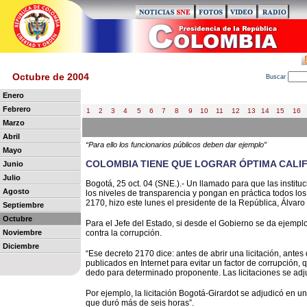
Octubre de 2004
B
uscar
Enero
Febrero
1
2
3
4
5
6
7
8
9
10
11
12
13
14
15
16
Marzo
Abril
“Para ello los funcionarios públicos deben dar ejemplo”
Mayo
COLOMBIA TIENE QUE LOGRAR ÓPTIMA CALI
Junio
Julio
Bogotá, 25 oct. 04 (SNE.).- Un llamado para que las institu
Agosto
los niveles de transparencia y pongan en práctica todos lo
2170, hizo este lunes el presidente de la República, Álvaro
Septiembre
Octubre
Para el Jefe del Estado, si desde el Gobierno se da ejemplo
Noviembre
contra la corrupción.
Diciembre
“Ese decreto 2170 dice: antes de abrir una licitación, antes
publicados en Internet para evitar un factor de corrupción, 
dedo para determinado proponente. Las licitaciones se ad
Por ejemplo, la licitación Bogotá-Girardot se adjudicó en un
que duró más de seis horas”.