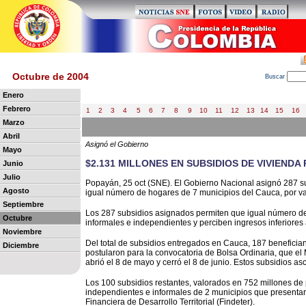
Octubre de 2004
B
uscar
Enero
Febrero
1
2
3
4
5
6
7
8
9
10
11
12
13
14
15
16
Marzo
Abril
Asignó el Gobierno
Mayo
$2.131 MILLONES EN SUBSIDIOS DE VIVIENDA
Junio
Julio
Popayán, 25 oct (SNE). El Gobierno Nacional asignó 287 sub
Agosto
igual número de hogares de 7 municipios del Cauca, por va
Septiembre
Los 287 subsidios asignados permiten que igual número d
Octubre
informales e independientes y perciben ingresos inferiores
Noviembre
Del total de subsidios entregados en Cauca, 187 beneficia
Diciembre
postularon para la convocatoria de Bolsa Ordinaria, que el M
abrió el 8 de mayo y cerró el 8 de junio. Estos subsidios a
Los 100 subsidios restantes, valorados en 752 millones de
independientes e informales de 2 municipios que presentar
Financiera de Desarrollo Territorial (Findeter).