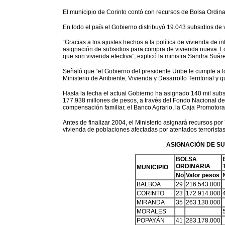
El municipio de Corinto contó con recursos de Bolsa Ordinar
En todo el país el Gobierno distribuyó 19.043 subsidios de 
“Gracias a los ajustes hechos a la política de vivienda de i
asignación de subsidios para compra de vivienda nueva. Los 
que son vivienda efectiva”, explicó la ministra Sandra Suár
Señaló que “el Gobierno del presidente Uribe le cumple a 
Ministerio de Ambiente, Vivienda y Desarrollo Territorial y 
Hasta la fecha el actual Gobierno ha asignado 140 mil subsi
177.938 millones de pesos, a través del Fondo Nacional de 
compensación familiar, el Banco Agrario, la Caja Promotora
Antes de finalizar 2004, el Ministerio asignará recursos por
vivienda de poblaciones afectadas por atentados terrorista
ASIGNACIÓN DE SU
BOLSA
ORDINARIA
MUNICIPIO
No
Valor pesos
BALBOA
29
216.543.000
CORINTO
23
172.914.000
MIRANDA
35
263.130.000
MORALES
POPAYÁN
41
283.178.000