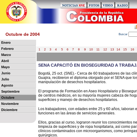
Octubre de 2004
B
uscar
Enero
Febrero
1
2
3
4
5
6
7
8
9
10
11
12
13
14
15
16
Marzo
Abril
SENA CAPACITÓ EN BIOSEGURIDAD A TRABAJ
Mayo
Junio
Bogotá, 25 oct. (SNE).- Cerca de 60 trabajadores de las clí
Guajira, recibieron el diploma otorgado por el SENA que lo
Julio
manipulación de desechos hospitalarios.
Agosto
El programa de Formación en Aseo Hospitalario y Bioseguri
Septiembre
de centros médicos, en su mayoría mujeres cabeza de hogar
Octubre
superficies y manejo de desechos hospitalarios.
Noviembre
Los trabajadores, con edades entre 25 y 60 años, laboran 
Diciembre
funciones en las áreas de servicios generales.
Ellos, gracias al curso, lograron reunir los conocimientos
limpieza de superficies y de ropa hospitalaria, así como
clínicos contaminados con microorganismos, como jeringas,
quirúrgicos.