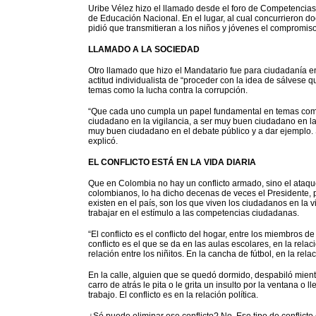
Uribe Vélez hizo el llamado desde el foro de Competencia
de Educación Nacional. En el lugar, al cual concurrieron do
pidió que transmitieran a los niños y jóvenes el compromiso
LLAMADO A LA SOCIEDAD
Otro llamado que hizo el Mandatario fue para ciudadanía en
actitud individualista de “proceder con la idea de sálvese
temas como la lucha contra la corrupción.
“Que cada uno cumpla un papel fundamental en temas como 
ciudadano en la vigilancia, a ser muy buen ciudadano en l
muy buen ciudadano en el debate público y a dar ejemplo. S
explicó.
EL CONFLICTO ESTÁ EN LA VIDA DIARIA
Que en Colombia no hay un conflicto armado, sino el ataque
colombianos, lo ha dicho decenas de veces el Presidente, p
existen en el país, son los que viven los ciudadanos en la v
trabajar en el estímulo a las competencias ciudadanas.
“El conflicto es el conflicto del hogar, entre los miembros de
conflicto es el que se da en las aulas escolares, en la relaci
relación entre los niñitos. En la cancha de fútbol, en la relac
En la calle, alguien que se quedó dormido, despabiló mien
carro de atrás le pita o le grita un insulto por la ventana o l
trabajo. El conflicto es en la relación política.