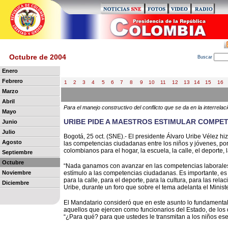
Octubre de 2004
B
uscar
Enero
Febrero
1
2
3
4
5
6
7
8
9
10
11
12
13
14
15
16
Marzo
Abril
Para el manejo constructivo del conflicto que se da en la interrelac
Mayo
URIBE PIDE A MAESTROS ESTIMULAR COMPE
Junio
Julio
Bogotá, 25 oct. (SNE).- El presidente Álvaro Uribe Vélez h
Agosto
las competencias ciudadanas entre los niños y jóvenes, por
colombianos para el hogar, la escuela, la calle, el deporte, la
Septiembre
Octubre
“Nada ganamos con avanzar en las competencias laborales 
Noviembre
estímulo a las competencias ciudadanas. Es importante, es 
para la calle, para el deporte, para la cultura, para las rela
Diciembre
Uribe, durante un foro que sobre el tema adelanta el Mini
El Mandatario consideró que en este asunto lo fundamenta
aquellos que ejercen como funcionarios del Estado, de los 
“¿Para qué? para que ustedes le transmitan a los niños e