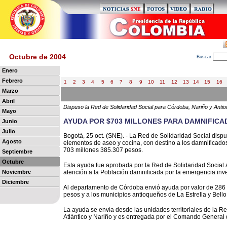
Octubre de 2004
B
uscar
Enero
Febrero
1
2
3
4
5
6
7
8
9
10
11
12
13
14
15
16
Marzo
Abril
Dispuso la Red de Solidaridad Social para Córdoba, Nariño y Antio
Mayo
AYUDA POR $703 MILLONES PARA DAMNIFICA
Junio
Julio
Bogotá, 25 oct. (SNE). - La Red de Solidaridad Soc
ial disp
Agosto
elementos de aseo y cocina, con destino a los damnificados
703 millones 385.307 pesos.
Septiembre
Octubre
Esta ayuda fue aprobada por la Red de Solidaridad Social 
Noviembre
atención a la Población damnificada por la emergencia inve
Diciembre
Al departamento de Córdoba envió ayuda por valor de 286 
pesos y a los municipios antioqueños de La Estrella y Bell
La ayuda se envía desde las unidades territoriales de la R
Atlántico y Nariño y es entregada por el Comando General d