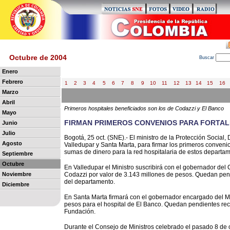
Octubre de 2004
B
uscar
Enero
Febrero
1
2
3
4
5
6
7
8
9
10
11
12
13
14
15
16
Marzo
Abril
Primeros hospitales beneficiados son los de Codazzi y El Banco
Mayo
FIRMAN PRIMEROS CONVENIOS PARA FORTAL
Junio
Julio
Bogotá, 25 oct. (SNE).- El ministro de la Protección Social,
Agosto
Valledupar y Santa Marta, para firmar los primeros conve
sumas de dinero para la red hospitalaria de estos departa
Septiembre
Octubre
En Valledupar el Ministro suscribirá con el gobernador del 
Noviembre
Codazzi por valor de 3.143 millones de pesos. Quedan pend
del departamento.
Diciembre
En Santa Marta firmará con el gobernador encargado del M
pesos para el hospital de El Banco. Quedan pendientes rec
Fundación.
Durante el Consejo de Ministros celebrado el pasado 8 de o