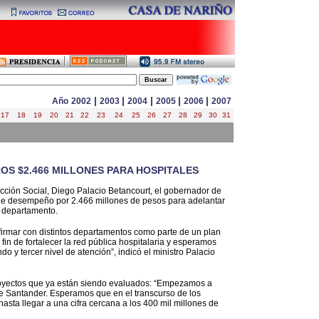
|
|
|
|
|
Año
2002
2003
2004
2005
2006
2007
17
18
19
20
21
22
23
24
25
26
27
28
29
30
31
OS $2.466 MILLONES PARA HOSPITALES
ección Social, Diego Palacio Betancourt, el gobernador de
o de desempeño por 2.466 millones de pesos para adelantar
e departamento.
firmar con distintos departamentos como parte de un plan
 fin de fortalecer la red pública hospitalaria y esperamos
o y tercer nivel de atención”, indicó el ministro Palacio
oyectos que ya están siendo evaluados: “Empezamos a
e Santander. Esperamos que en el transcurso de los
sta llegar a una cifra cercana a los 400 mil millones de