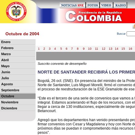
Octubre de 2004
B
uscar
Enero
Febrero
1
2
3
4
5
6
7
8
9
10
11
12
13
14
15
16
Marzo
Abril
Suscrito convenio de desempeño
Mayo
NORTE DE SANTANDER RECIBIRÁ LOS PRIMER
Junio
Julio
Bogotá, 26 oct. (SNE). En presencia del ministro de la Prot
Agosto
Norte de Santander, Luis Miguel Morelli, firmó el conveni
el proceso de reestructuración de la ESE Gramalote de es
Septiembre
Octubre
“Este es el tercero de una serie de convenios que vamos a 
Noviembre
integral. Estamos acelerando el flujo de los recursos, con el
llegar a cerca de 130 instituciones, especialmente de segund
Diciembre
Betancourt.
Agregó que los departamentos han venido presen
tando pr
firmar convenios con Cesar y Magdalena y hoy con Norte d
próximos días se puedan ir comprometiendo más recursos ha
pesos”.