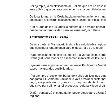
Por ejemplo, la electrificadota del Tolima que era un desast
ente público que contrata con terceros y ha permitido la rec
De igual forma, en la Costa había un enfrentamiento a mue
empezado a construir confianza entre las partes y esas mes
“Por el lado de los usuarios lo primero que hay que pensar
puede haber tranquilidad para los usuarios”, dijo Uribe.
ACUEDUCTO PARA URABÁ
De otra parte, el Mandatario invitó a las autoridades regio
que considera fundamental para el desarrollo de la región.
“Saquemos adelante ese acueducto. La verdad es que creo 
Urabá y al Gobernador en ese tema”, manifestó el Jefe del 
Dijo que sería importante que Empresas Públicas de Mede
casoy hay grandes posibilidades.
“Por ejemplo el sector del banando y otros cultivos que em
por goteo. El Gobierno Nacional le va a prestar al sector p
riego, ese puede ser un gran socio, muy importante. Entonc
que sirva para alimentar el acueducto regional y todo el dis
Ojalá –puntualizó el mandatario- pudiéramos darle a Urab
regional.