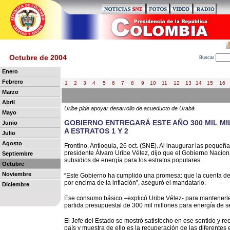
Octubre de 2004
B
uscar
Enero
Febrero
1
2
3
4
5
6
7
8
9
10
11
12
13
14
15
16
Marzo
Abril
Uribe pide apoyar desarrollo de acueducto de Urabá
Mayo
GOBIERNO ENTREGARÁ ESTE AÑO 300 MIL MI
Junio
A ESTRATOS 1 Y 2
Julio
Agosto
Frontino, Antioquia, 26 oct. (SNE). Al inaugurar las pequeña
presidente Álvaro Uribe Vélez, dijo que el Gobierno Nacion
Septiembre
subsidios de energía para los estratos populares.
Octubre
Noviembre
“Este Gobierno ha cumplido una promesa: que la cuenta de l
por encima de la inflación”, aseguró el mandatario.
Diciembre
Ese consumo básico –explicó Uribe Vélez- para mantenerle 
partida presupuestal de 300 mil millones para energía de s
El Jefe del Estado se mostró satisfecho en ese sentido y re
país y muestra de ello es la recuperación de las diferente