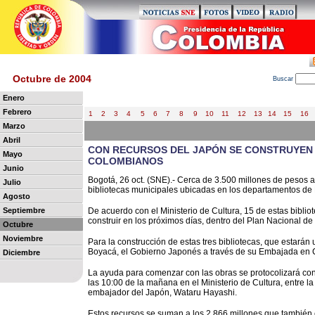
Octubre de 2004
B
uscar
Enero
Febrero
1
2
3
4
5
6
7
8
9
10
11
12
13
14
15
16
Marzo
Abril
CON RECURSOS DEL JAPÓN SE CONSTRUYEN 1
Mayo
COLOMBIANOS
Junio
Bogotá, 26 oct. (SNE).- Cerca de 3.500 millones de pesos a
Julio
bibliotecas municipales ubicadas en los departamentos de 
Agosto
Septiembre
De acuerdo con el Ministerio de Cultura, 15 de estas bibli
construir en los próximos días, dentro del Plan Nacional de 
Octubre
Noviembre
Para la construcción de estas tres bibliotecas, que estarán
Boyacá, el Gobierno Japonés a través de su Embajada en C
Diciembre
La ayuda para comenzar con las obras se protocolizará con
las 10:00 de la mañana en el Ministerio de Cultura, entre la 
embajador del Japón, Wataru Hayashi.
Estos recursos se suman a los 2.866 millones que también