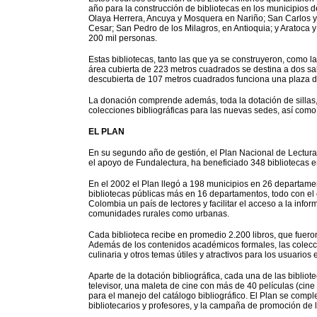
año para la construcción de bibliotecas en los municipios 
Olaya Herrera, Ancuya y Mosquera en Nariño; San Carlos y
Cesar; San Pedro de los Milagros, en Antioquia; y Aratoca 
200 mil personas.
Estas bibliotecas, tanto las que ya se construyeron, como las
área cubierta de 223 metros cuadrados se destina a dos sala
descubierta de 107 metros cuadrados funciona una plaza de
La donación comprende además, toda la dotación de sillas, 
colecciones bibliográficas para las nuevas sedes, así como l
EL PLAN
En su segundo año de gestión, el Plan Nacional de Lectura 
el apoyo de Fundalectura, ha beneficiado 348 bibliotecas 
En el 2002 el Plan llegó a 198 municipios en 26 departamen
bibliotecas públicas más en 16 departamentos, todo con el o
Colombia un país de lectores y facilitar el acceso a la infor
comunidades rurales como urbanas.
Cada biblioteca recibe en promedio 2.200 libros, que fue
Además de los contenidos académicos formales, las coleccio
culinaria y otros temas útiles y atractivos para los usuarios 
Aparte de la dotación bibliográfica, cada una de las bibli
televisor, una maleta de cine con más de 40 películas (cine
para el manejo del catálogo bibliográfico. El Plan se com
bibliotecarios y profesores, y la campaña de promoción de 